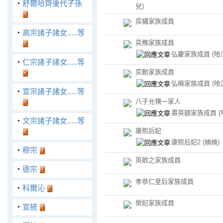
‧
舒爾哈齊後代子孫
兒)
奕橚家族成員
‧
高宗諸子諸女.....等
奕樵家族成員
弘慶家族成員
(哈
‧
仁宗諸子諸女.....等
奕勳家族成員
弘曉家族成員
(哈
‧
宣宗諸子諸女.....等
八子允禩一家人
肅英額家族成員
‧
文宗諸子諸女.....等
康熙后妃
康熙后妃2
(楠楠)
‧
穆宗
英斂之家族成員
‧
德宗
孝恭仁皇后家族成員
‧
科爾沁
榮妃家族成員
‧
宣統