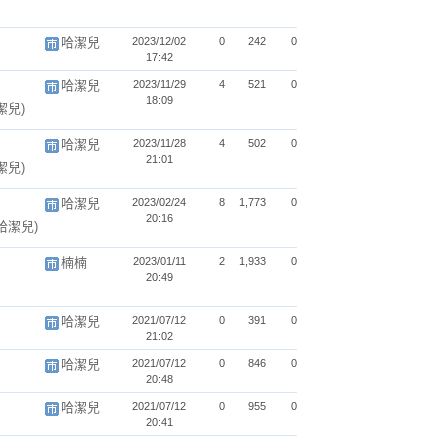
哈潔兒
2023/12/02
0
242
0
17:42
哈潔兒
2023/11/29
4
521
0
18:09
潔兒)
哈潔兒
2023/11/28
4
502
0
21:01
潔兒)
哈潔兒
2023/02/24
8
1,773
0
20:16
(哈潔兒)
楠楠
2023/01/11
2
1,933
0
20:49
哈潔兒
2021/07/12
0
391
0
21:02
哈潔兒
2021/07/12
0
846
0
20:48
哈潔兒
2021/07/12
0
955
0
20:41