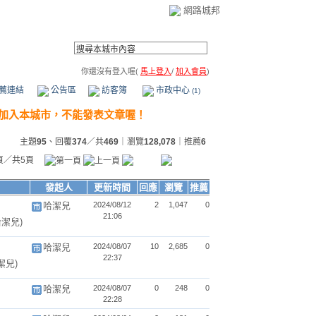
網路城邦
你還沒有登入喔(
馬上登入
/
加入會員
)
薦連結
公告區
訪客簿
市政中心
(1)
主題
95
、回覆
374
／共
469
｜瀏覽
128,078
｜推薦
6
頁／共5頁
發起人
更新時間
回應
瀏覽
推薦
哈潔兒
2024/08/12
2
1,047
0
21:06
哈潔兒)
哈潔兒
2024/08/07
10
2,685
0
22:37
潔兒)
哈潔兒
2024/08/07
0
248
0
22:28