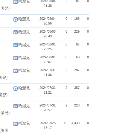
哈潔兒
2024/08/04
2
181
0
21:38
哈潔兒)
哈潔兒
2024/08/04
0
198
0
20:56
哈潔兒
2024/08/03
0
229
0
20:43
哈潔兒
2024/08/01
0
87
0
22:25
哈潔兒
2024/08/01
0
60
0
22:07
哈潔兒
2024/07/31
2
287
0
21:36
潔兒)
哈潔兒
2024/07/31
2
387
0
21:21
潔兒)
哈潔兒
2024/07/31
2
228
0
20:57
哈潔兒)
哈潔兒
2024/03/25
16
4,430
0
17:17
(哈潔