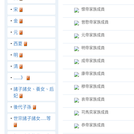
‧
宋
懷帝家族成員
‧
金
晉愍帝家族成員
‧
元
元帝家族成員
‧
西夏
明帝家族成員
‧
明
成帝家族成員
‧
清
康帝家族成員
‧
......》
穆帝家族成員
‧
諸子諸女、養女、后
妃
哀帝家族成員
‧
後代子孫
司馬奕家族成員
‧
世宗諸子諸女.....等
恭帝家族成員