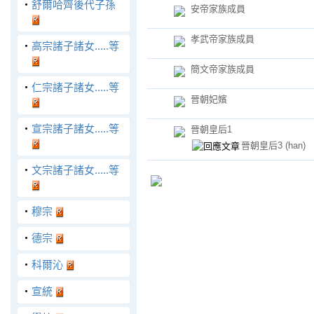
‧
舒爾哈齊後代子孫
安帝家族成員
孝武帝家族成員
‧
高宗諸子諸女.....等
簡文帝家族成員
‧
仁宗諸子諸女.....等
晉朝妃嬪
‧
宣宗諸子諸女.....等
晉朝皇后1
晉朝皇后3
(han)
‧
文宗諸子諸女.....等
‧
穆宗
‧
德宗
‧
科爾沁
‧
宣統