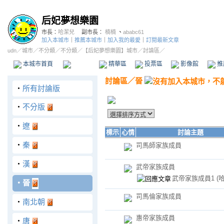
后妃夢想樂園
市長：
哈潔兒
副市長：
楠楠
、
ababc61
加入本城市
｜
推薦本城市
｜
加入我的最愛
｜
訂閱最新文章
udn
／
城市
／
不分類
／
不分類
／
【后妃夢想樂園】城市
／討論區／
本城市首頁
討論區
精華區
投票區
影像館
推
討論區
／
晉
‧
所有討論版
‧
不分版
‧
遼
標示
心情
討論主題
‧
秦
司馬師家族成員
‧
漢
武帝家族成員
武帝家族成員1
(
‧
晉
司馬倫家族成員
‧
南北朝
惠帝家族成員
‧
唐