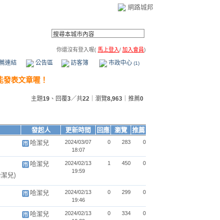
網路城邦
你還沒有登入喔(
馬上登入
/
加入會員
)
薦連結
公告區
訪客簿
市政中心
(1)
主題
19
、回覆
3
／共
22
｜瀏覽
8,963
｜推薦
0
發起人
更新時間
回應
瀏覽
推薦
哈潔兒
2024/03/07
0
283
0
18:07
哈潔兒
2024/02/13
1
450
0
19:59
哈潔兒)
哈潔兒
2024/02/13
0
299
0
19:46
哈潔兒
2024/02/13
0
334
0