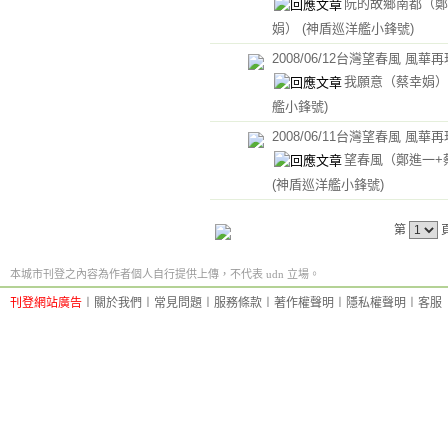
阮的故鄉南都（鄭
娟）
(神盾巡洋艦小鋒號)
2008/06/12台灣望春風 風華
我願意（蔡幸娟
艦小鋒號)
2008/06/11台灣望春風 風華
望春風（鄭進一+
(神盾巡洋艦小鋒號)
第
本城市刊登之內容為作者個人自行提供上傳，不代表 udn 立場。
刊登網站廣告
︱
關於我們
︱
常見問題
︱
服務條款
︱
著作權聲明
︱
隱私權聲明
︱
客服