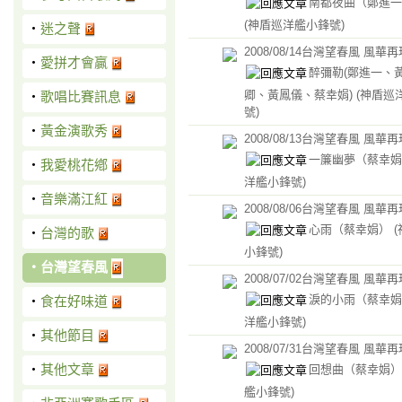
南都夜曲（鄭進一
(神盾巡洋艦小鋒號)
‧
迷之聲
2008/08/14台灣望春風 風華
‧
愛拼才會贏
醉彌勒(鄭進一、
卿、黃鳳儀、蔡幸娟)
(神盾巡
‧
歌唱比賽訊息
號)
‧
黃金演歌秀
2008/08/13台灣望春風 風華
一簾幽夢（蔡幸
‧
我愛桃花鄕
洋艦小鋒號)
‧
音樂滿江紅
2008/08/06台灣望春風 風華
心雨（蔡幸娟）
‧
台灣的歌
小鋒號)
‧
台灣望春風
2008/07/02台灣望春風 風華
淚的小雨（蔡幸
‧
食在好味道
洋艦小鋒號)
‧
其他節目
2008/07/31台灣望春風 風華
‧
其他文章
回想曲（蔡幸娟
艦小鋒號)