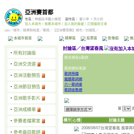
亞洲賽首都
市長：
神盾巡洋艦小鋒號
副市長：
董小乖
、
洪小欣
加入本城市
｜
推薦本城市
｜
加入我的最愛
｜
訂閱最新文章
udn
／
城市
／
娛樂粉絲堡
／
電視
／
【亞洲賽首都】城市
／討論區／
本城市首頁
討論區
精華區
投票區
影像館
推
討論區
／
台灣望春風
‧
所有討論版
節目預告&歌詞
‧
亞洲交流道
歌詞資料來源
歌詞帝國
‧
亞洲活動預告
魔鏡歌詞網
六一歌詞庫
‧
亞洲節目預告
歌詞收集網
‧
亞洲歌手影片
第
‧
亞洲成績單
標示
心情
討論主題
‧
參賽者檔案室
2008/08/07台灣望春風 風華
‧
參考曲目歌詞