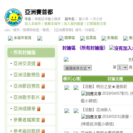
亞洲賽首都
市長：
神盾巡洋艦小鋒號
副市長：
董小乖
、
洪小欣
加入本城市
｜
推薦本城市
｜
加入我的最愛
｜
訂閱最新文章
udn
／
城市
／
娛樂粉絲堡
／
電視
／
【亞洲賽首都】城市
／討論區／
本城市首頁
討論區
精華區
投票區
影像館
推
討論區
（
所有討論版
）
‧
所有討論版
主
‧
亞洲交流道
第
頁
‧
亞洲活動預告
標示
心情
討論主題
‧
亞洲節目預告
【活動】明日之星★潘佩莉
2019/04/07彰化
‧
亞洲歌手影片
艦小鋒號)
‧
亞洲成績單
【活動】亞洲新人
2019/03/31唐
‧
參賽者檔案室
(神盾巡洋艦小鋒號)
‧
參考曲目歌詞
亞洲新人歌唱大賽成績單