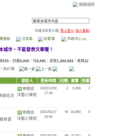
網路城邦
你還沒有登入喔(
馬上登入
/
加入會員
)
薦連結
公告區
訪客簿
市政中心
(0)
題
935
、回覆
8,060
／共
8,995
｜瀏覽
1,380,669
｜推薦
22
／共47頁
發起人
更新時間
回應
瀏覽
推薦
神盾巡
2022/12/30
2
8,356
1
17:34
洋艦小鋒號
(神盾巡洋
神盾巡
2021/01/17
43
10,850
0
10:50
洋艦小鋒號
儷、蘇宥蓉
神盾巡
2021/01/14
49
27,411
0