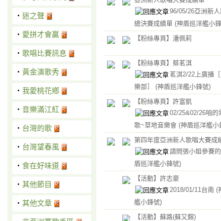
96/05/26亞洲
‧
迷之聲
總決賽成績單
(神盾巡洋艦小鋒
‧
愛拼才會贏
【粉絲專頁】潘佩莉
‧
歌唱比賽訊息
【粉絲專頁】蔡茗淇
‧
黃金演歌秀
茗淇2/22上廣播
樂部］
(神盾巡洋艦小鋒號)
‧
我愛桃花鄕
【粉絲專頁】許富凱
‧
音樂滿江紅
02/25&02/26
歌~草地音樂會
(神盾巡洋艦小
‧
台灣的歌
第四年度亞洲新人歌唱大賽成
‧
台灣望春風
請問張小姐參賽
盾巡洋艦小鋒號)
‧
食在好味道
【活動】許志豪
‧
其他節目
2018/01/11台南
艦小鋒號)
‧
其他文章
【活動】蘇路(蘇又鎔)