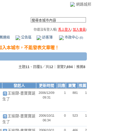
網路城邦
你還沒有登入喔(
馬上登入
/
加入會員
)
薦連結
公告區
訪客簿
市政中心
(0)
主題
11
、回覆
1
／共
12
｜瀏覽
7,694
｜推薦
8
發起人
更新時間
回應
瀏覽
推薦
王瑜隸-書寶寶誕
2006/12/09
1
881
1
09:31
生了
王瑜隸-書寶寶誕
2006/10/11
0
523
1
06:34
生了
劉
王瑜隸-書寶寶誕
2006/10/11
0
466
2