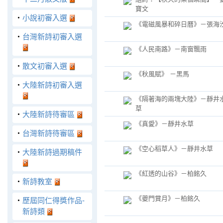
寶文
‧
小說初審入選
《電磁風暴和碎日曆》－張海
‧
台灣新詩初審入選
《人民南路》－南窗飄雨
‧
散文初審入選
《秋風賦》 －黑馬
‧
大陸新詩初審入選
《隔著海的兩塊大陸》－靜井
草
‧
大陸新詩待審區
《真愛》－靜井水草
‧
台灣新詩待審區
《空心稻草人》－靜井水草
‧
大陸新詩過期稿件
《紅透的山谷》－柏銘久
‧
新詩教室
《夔門賞月》－柏銘久
‧
歷屆同仁得獎作品-
新詩類