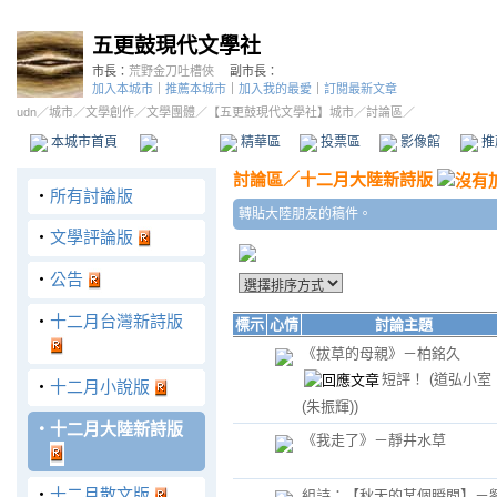
五更鼓現代文學社
市長：
荒野金刀吐槽俠
副市長：
加入本城市
｜
推薦本城市
｜
加入我的最愛
｜
訂閱最新文章
udn
／
城市
／
文學創作
／
文學團體
／
【五更鼓現代文學社】城市
／討論區／
本城市首頁
討論區
精華區
投票區
影像館
推
討論區
／
十二月大陸新詩版
‧
所有討論版
轉貼大陸朋友的稿件。
‧
文學評論版
‧
公告
‧
十二月台灣新詩版
標示
心情
討論主題
《拔草的母親》－柏銘久
短評！
(道弘小室
‧
十二月小說版
(朱振輝))
‧
十二月大陸新詩版
《我走了》－靜井水草
‧
十二月散文版
組詩：【秋天的某個瞬間】－