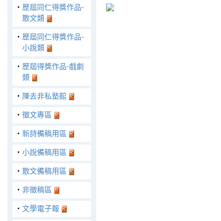
‧
歷屆同仁得獎作品-
散文類
‧
歷屆同仁得獎作品-
小說類
‧
歷屆得獎作品-戲劇
類
‧
陳去非私塾館
‧
徵文專區
‧
新詩備稿用區
‧
小說備稿用區
‧
散文備稿用區
‧
非徵稿區
‧
文學電子報