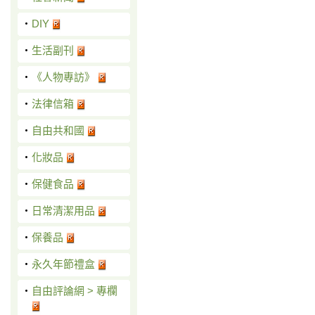
‧
DIY
‧
生活副刊
‧
《人物專訪》
‧
法律信箱
‧
自由共和國
‧
化妝品
‧
保健食品
‧
日常清潔用品
‧
保養品
‧
永久年節禮盒
‧
自由評論網 > 專欄