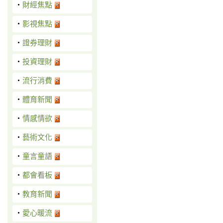
‧
財經焦點
‧
影視焦點
‧
證券理財
‧
投資理財
‧
流行消費
‧
體育新聞
‧
情感情欲
‧
藝術文化
‧
童言童語
‧
都會看板
‧
教育新聞
‧
愛心暖流