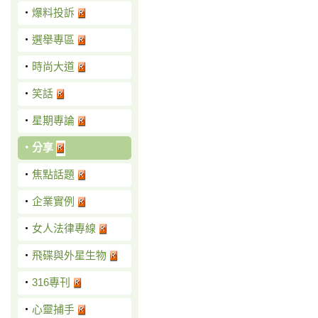
‧
爆料投訴
‧
選舉專區
‧
時尚大道
‧
笑話
‧
星期專論
‧
分享
‧
焦點話題
‧
企業實例
‧
女人法律專線
‧
飛碟與外星生物
‧
316專刊
‧
心靈捕手