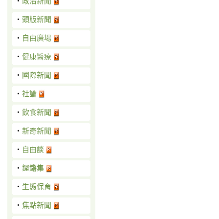
‧
政治新聞
‧
頭版新聞
‧
自由廣場
‧
健康醫療
‧
國際新聞
‧
社論
‧
飲食新聞
‧
新奇新聞
‧
自由談
‧
鏗鏘集
‧
生態保育
‧
焦點新聞