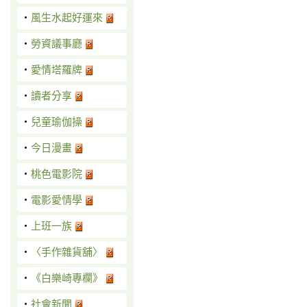
‧
風生水起好運來
‧
勞資議事廳
‧
愛情塔羅牌
‧
讀者分享
‧
兒童瑜伽操
‧
今日漫畫
‧
桃色電影院
‧
電影愛情學
‧
上班一族
‧
〈手作雜貨舖〉
‧
《白樂崎專欄》
‧
社會新聞