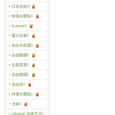
‧
日本自由行
‧
林濁水觀點》
‧
Outside》
‧
魔幻拉美》
‧
自由共和國》
‧
自由開講》
‧
全面真軍》
‧
自由開講》
‧
自由談》
‧
林濁水觀點》
‧
法操》
‧
Lifestyle 品味生活>