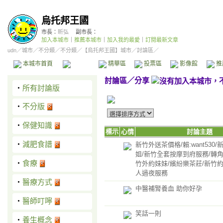
烏托邦王國
市長：
昕弘
副市長：
加入本城市
｜
推薦本城市
｜
加入我的最愛
｜
訂閱最新文章
udn
／
城市
／
不分類
／
不分類
／
【烏托邦王國】城市
／討論區／
本城市首頁
討論區
精華區
投票區
影像館
推
討論區
／
分享
‧
所有討論版
‧
不分版
‧
保健知識
標示
心情
討論主題
‧
減肥食譜
新竹外送茶價格/賴:want530
姐/新竹全套按摩到府服務/轉角
‧
食療
竹外約妹妹/繽紛樂茶莊/新竹約
人過夜服務
‧
醫療方式
中醫補腎養血 助你好孕
‧
醫師叮嚀
笑話一則
‧
養生概念