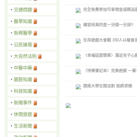
‧
交通問題
完全免費參加可拿現金或贈品
‧
醫學知識
補習班真的是一分錢一分貨!!
‧
新興醫學
生存遊戲大會戰 150人以槍會
‧
公民論壇
〈幸福這麼簡單〉滿足兒子心願
‧
大自然法則
‧
中醫中藥
〈快樂筆記本〉完美疤痕 一輩
‧
園藝知識
開南大學生開派對 助師求婚
‧
科技知識
‧
新聞事件
‧
休閒旅遊
‧
生活新聞