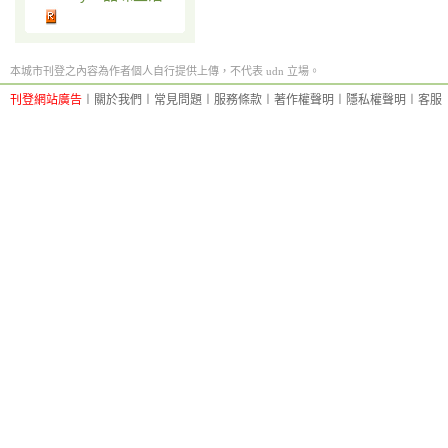
本城市刊登之內容為作者個人自行提供上傳，不代表 udn 立場。
刊登網站廣告
︱
關於我們
︱
常見問題
︱
服務條款
︱
著作權聲明
︱
隱私權聲明
︱
客服