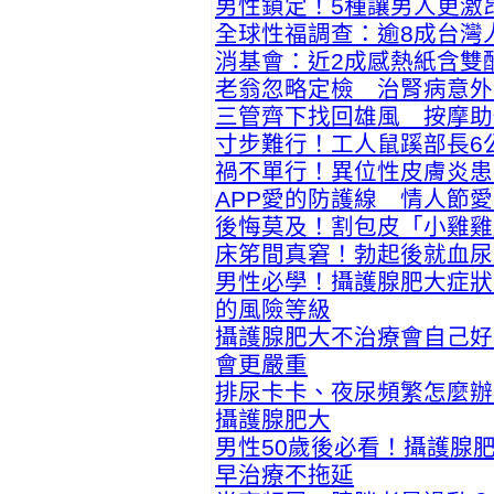
男性鎖定！5種讓男人更激
全球性福調查：逾8成台灣
消基會：近2成感熱紙含雙
老翁忽略定檢 治腎病意外
三管齊下找回雄風 按摩助
寸步難行！工人鼠蹊部長6
禍不單行！異位性皮膚炎患
APP愛的防護線 情人節
後悔莫及！割包皮「小雞雞
床笫間真窘！勃起後就血尿
男性必學！攝護腺肥大症狀
的風險等級
攝護腺肥大不治療會自己好
會更嚴重
排尿卡卡、夜尿頻繁怎麼辦
攝護腺肥大
男性50歲後必看！攝護腺
早治療不拖延