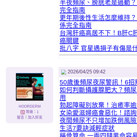
半夜頻尿、膀胱老是過動？
完全指南
更年期後性生活怎麼維持？
係完全指南
台灣肝癌高居不下！B肝C
癌關鍵
批八字 官星遇損子有傷是
2026/04/25 09:42
50歲後頻尿夜尿警訊！6招
如何判斷攝護腺肥大？頻尿
用
勃起障礙別放棄！治癒率逾
HOORDERM
女染愛滋婦癌會惡化！諮詢
等級：1
留言
｜
加入好友
夜間頻尿不只增加跌倒風險
生活7要訣減輕症狀
稱骨算命 一兩四錢男命容