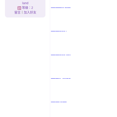
land
基隆叫小姐
等級：2
留言
｜
加入好友
基隆外約
基隆外約妹
基隆定點茶
基隆個工