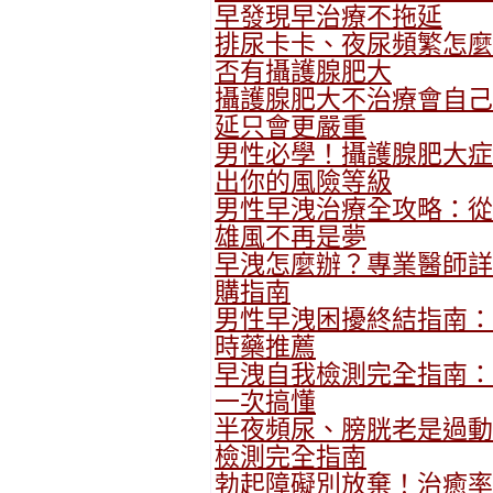
早發現早治療不拖延
排尿卡卡、夜尿頻繁怎麼
否有攝護腺肥大
攝護腺肥大不治療會自己
延只會更嚴重
男性必學！攝護腺肥大症
出你的風險等級
男性早洩治療全攻略：從
雄風不再是夢
早洩怎麼辦？專業醫師詳
購指南
男性早洩困擾終結指南：
時藥推薦
早洩自我檢測完全指南：
一次搞懂
半夜頻尿、膀胱老是過動
檢測完全指南
勃起障礙別放棄！治癒率