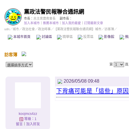
黨政法警民報聯合通訊網
市長：
呂主席寶堯會長
副市長：
加入本城市
｜
推薦本城市
｜
加入我的最愛
｜
訂閱最新文章
udn
／
城市
／
政治社會
／
政治時事
／
【黨政法警民報聯合通訊網】城市
／訪客簿／
本城市首頁
討論區
精華區
投票區
影像館
推
訪客簿
第
頁
2026/05/08 09:48
下背痛可能是「這些」原因
koojmcs4zz
等級：1
留言
｜
加入好友