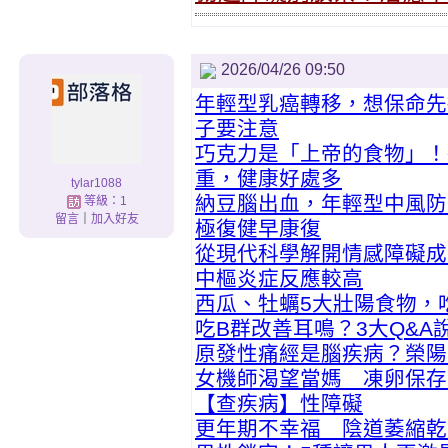
2026/04/26 09:50
年輕型乳癌轉移，想保命先
子要注意
巧克力是「上帝的食物」！
重，健康好處多
tylar1088
納豆腦出血，年輕型中風防
等級：1
留言
｜
加入好友
極復健早康復
從現代科學解開情感障礙成
中樞炎症反應較高
西瓜、牡蠣5大壯陽食物，
吃B群改善耳鳴？3大Q&A
原發性痛經是腦疾病？榮陽
女機師渴望當媽 凍卵保存
【查疾病】性障礙
更年期不幸福 陰道萎縮乾