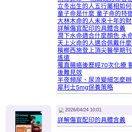
立冬出生的人五行屬相如何
童子命是什麼 童子命的特
大林木命的人未來十年的財
詳解傷官配印的具體含義
澗下水命適合什麼顏色 水
天上火命的人適合佩戴什麼
檳榔西施登上頂尖醫學期刊
遙遠
罹直腸癌後歷經70次化療
後難見效
半夜頻尿、尿流變細怎麼辦
犀利士5mg保養策略
2026/04/24 10:01
詳解傷官配印的具體含義