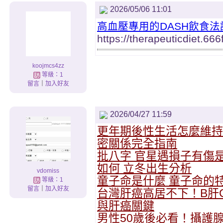
2026/05/06 11:01
高血壓專用的DASH飲食法
https://therapeuticdiet.66
koojmcs4zz
等級：1
留言
｜
加入好友
2026/04/27 11:59
更年期後性生活怎麼維持
密關係完全指南
批八字 官星遇損子有傷
如何 立冬出生分析
vdomiss
童子命是什麼 童子命的
等級：1
留言
｜
加入好友
台灣肝癌高居不下！B肝
與肝癌關鍵
男性50歲後必看！攝護