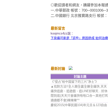
◎歡迎讀者和網友，踴躍參加本報
一.中華郵政 帳號：700─0001006─
二.中國銀行 北京雅寶路支行 帳號：34
最新留言
koojmcs4zz說：
下背痛可能是「這些」原因造成 如何治
最新討論
討論主題
《“侵占”给中国留下的三片“净土”》
▲找對方法!!全人類全贏全勝全痛快,天天
痛快追劇、追遊戲、追LINE好聊天...好休
閒到底(天天只會痛快哈哈口合～其他打死
通通都不會)辣辣辣^^
慶祝2015(中華民國104)年元旦＆123自由