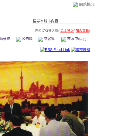
網路城邦
你還沒有登入喔(
馬上登入
/
加入會員
)
薦連結
公告區
訪客簿
市政中心
(0)