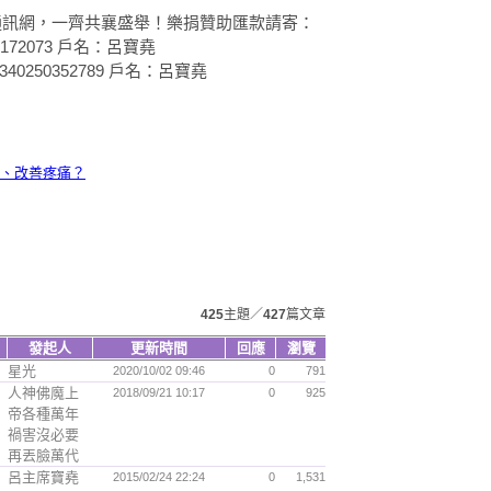
通訊網，一齊共襄盛舉！樂捐贊助匯款請寄：
3172073 戶名：呂寶堯
0250352789 戶名：呂寶堯
療、改善疼痛？
425
主題／
427
篇文章
發起人
更新時間
回應
瀏覽
星光
2020/10/02 09:46
0
791
人神佛魔上
2018/09/21 10:17
0
925
帝各種萬年
禍害沒必要
再丟臉萬代
呂主席寶堯
2015/02/24 22:24
0
1,531