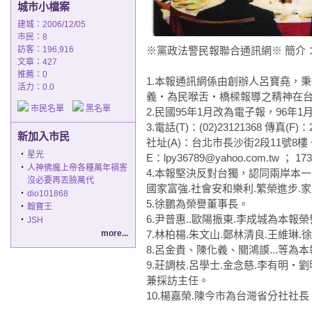
城市小檔案
建城：2006/12/05
市民：8
訪客：196,916
※黨政法警民報聯合通訊網※ 簡介
文章：427
推薦：
0
1.本報通訊網係由創辦人呂寶堯，
活力：0.0
義‧為民喉舌‧橋樑報導之精神在
市民名單
黑名單
2.民國95年1月改為電子報，96年
3.電話(T)：(02)23121368 傳真(F)：
新加入市民
社址(A)：台北市長沙街2段11號8
‧
星光
E：lpy36789@yahoo.com.tw ； 17
‧
人神佛魔上帝各種萬年禍害
4.本報堅決反對台獨，認同兩岸本
沒必要再丟臉萬代
國家富強.社會安和樂利.繁榮進步.
‧
dio101868
5.徐鵬為榮譽董事長。
‧
翰寶王
6.尹普惠..歐陽振東.李成城為本報
‧
JSH
more...
7.林柏楊.朱文山.鄭林清良.王維琳.
8.呂金貴、陳化義、關鴻謨...等為
9.莊調枝.呂學士.金念慈.李有明
兼採訪主任。
10.楊嘉榮.陳今市為台灣省分社社