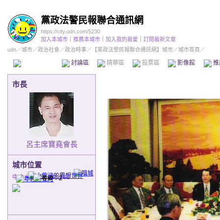
黨政法警民報聯合通訊網
https://city.udn.com/5230
加入本城市
｜
推薦本城市
｜
加入我的最愛
｜
訂閱最新文章
udn
／
城市
／
政治社會
／
政治時事
／
【黨政法警民報聯合通訊網】城市
／城市首頁／
本城市首頁
討論區
精華區
投票區
影像館
推
市長
呂主席寶堯會長
城市位置
中央大草原／243,246