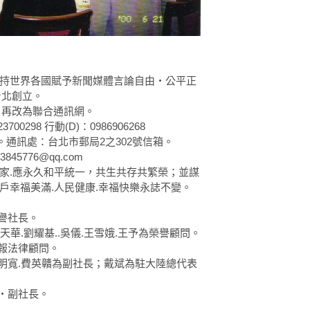
：
秉持世界各國賦予新聞媒體言論自由‧公平正
台北創立。
1月再改為聯合通訊網。
23700298 行動(D)：0986906268
樓。通訊處：台北市郵局2之302號信箱。
33845776@qq.com
一家.應永久和平統一，共生共存共繁榮；並謀
家戶幸福美滿.人民健康.幸福快樂永誌不變。
榮譽社長。
徐天華.劉耀基..吳儀.王雪娥.王予為榮譽顧問。
本報法律顧問。
‧劉明寬.費英贛為副社長；戴斌為駐大陸總代表
長‧副社長。