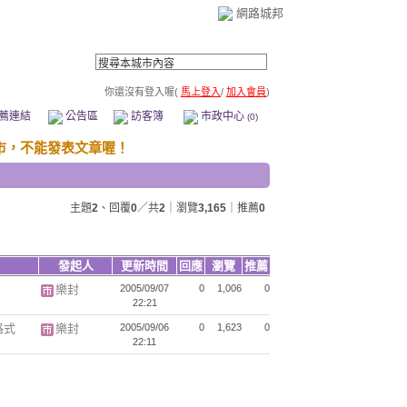
網路城邦
你還沒有登入喔(
馬上登入
/
加入會員
)
薦連結
公告區
訪客簿
市政中心
(0)
主題
2
、回覆
0
／共
2
｜瀏覽
3,165
｜推薦
0
發起人
更新時間
回應
瀏覽
推薦
樂封
2005/09/07
0
1,006
0
22:21
格式
樂封
2005/09/06
0
1,623
0
22:11