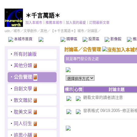
＊千言萬語＊
加入本城市
｜
推薦本城市
｜
加入我的最愛
｜
訂閱最新文章
udn
／
城市
／
文學創作
／
其他
／
【＊千言萬語＊】城市
／討論區／
本城市首頁
討論區
精華區
投票區
影像館
推
討論區
／
公告管理
‧
所有討論版
就是專門發公告之處
‧
其他分類
‧
公告管理
‧
自創文學
標示
心情
討論主題
觀看文章的讀者請注意
‧
散文雜記
發表格式 09/19.2005~修正新
‧
耽美文采
‧
同人衍生
‧
追思小舖