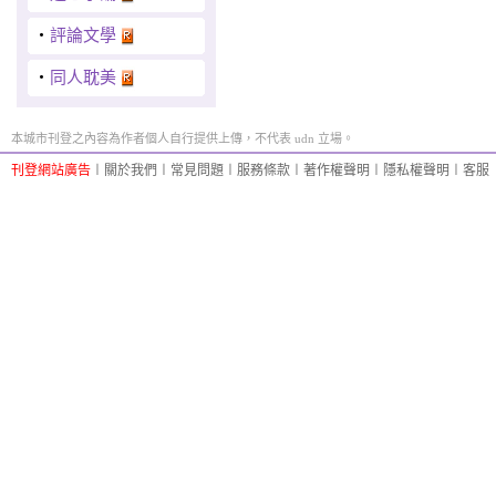
‧
評論文學
‧
同人耽美
本城市刊登之內容為作者個人自行提供上傳，不代表 udn 立場。
刊登網站廣告
︱
關於我們
︱
常見問題
︱
服務條款
︱
著作權聲明
︱
隱私權聲明
︱
客服