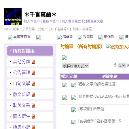
＊千言萬語＊
加入本城市
｜
推薦本城市
｜
加入我的最愛
｜
訂閱最新文章
udn
／
城市
／
文學創作
／
其他
／
【＊千言萬語＊】城市
／討論區／
本城市首頁
討論區
精華區
投票區
影像館
推
討論區
（
所有討論版
）
‧
所有討論版
‧
其他分類
第
‧
公告管理
標示
心情
討論主題
‧
自創文學
觀看文章的讀者請注意
‧
散文雜記
發表格式 09/19.2005~修正新
‧
耽美文采
[布袋戲] 給無豔
‧
同人衍生
[布袋戲BL]君心落憂蘭－5
‧
追思小舖