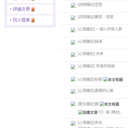
[詩詞雜記]空怨
‧
評論文學
[詩詞雜記]顛思．思箴
‧
同人耽美
[心情雜記] 一個人的情人節
[心情雜記]抹滅
[心情雜記] 未來
[心情雜記] 角落的祝福
[心情雜記]紛葬
[心情雜記]廣闊的心鎖
[散文雜記]撕
TO..燁
(樂封)
[心情雜記]失去