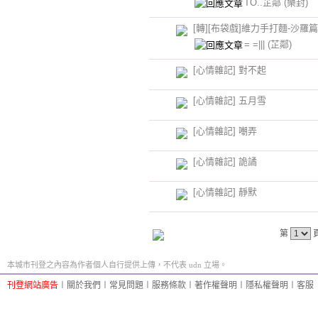
TO..芷鄰
(樂封)
[轉][布袋戲]維力手打麵-沙羅篇
= =|||
(芷鄰)
[心情雜記] 對不起
[心情雜記] 五月雪
[心情雜記] 嘲弄
[心情雜記] 詭譎
[心情雜記] 靜默
第
本城市刊登之內容為作者個人自行提供上傳，不代表 udn 立場。
刊登網站廣告
︱
關於我們
︱
常見問題
︱
服務條款
︱
著作權聲明
︱
隱私權聲明
︱
客服