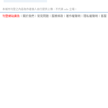
本城市刊登之內容為作者個人自行提供上傳，不代表 udn 立場。
刊登網站廣告
︱
關於我們
︱
常見問題
︱
服務條款
︱
著作權聲明
︱
隱私權聲明
︱
客服