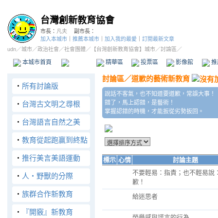
台灣創新教育協會
市長：
凡夫
副市長：
加入本城市
｜
推薦本城市
｜
加入我的最愛
｜
訂閱最新文章
udn
／
城市
／
政治社會
／
社會團體
／
【台灣創新教育協會】城市
／討論區／
本城市首頁
討論區
精華區
投票區
影像館
推
討論區
／
道歉的藝術新教育
‧
所有討論版
說話不客氣，也不知道要道歉，常誤大事！
錯了，馬上認錯，是藝術！
‧
台灣古文明之尋根
掌握認錯的時機，才能扳從劣勢扳回。
‧
台灣語言自然之美
‧
教育從起跑贏到終點
‧
推行美言美語運動
標示
心情
討論主題
不要輕易：指責；也不輕易說
‧
人‧野獸的分際
歉！
‧
族群合作新教育
給迷思者
‧
『開竅』新教育
榮譽感與謊言的行為