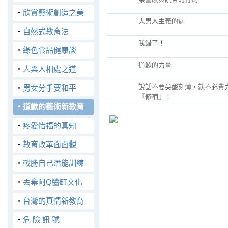
‧
欣賞藝術創造之美
大男人主義的病
‧
自然式教育法
我錯了！
‧
綠色食品健康談
道歉的力量
‧
人與人相處之道
說話不要尖酸刻薄，就不必費
‧
男女分手要和平
『修補』！
‧
道歉的藝術新教育
‧
疼愛惜福的真知
‧
教育改革面面觀
‧
戰勝自己潛能訓練
‧
丟棄阿Q醬缸文化
‧
台灣的真情新教育
‧
危 險 訊 號