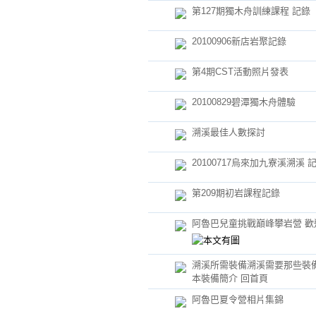
第127期獨木舟訓練課程 記錄
20100906新店岩聚記錄
第4期CST活動照片發表
20100829碧潭獨木舟體驗
溯溪最佳人數探討
20100717烏來加九寮溪溯溪 
第209期初岩課程記錄
阿魯巴兒童挑戰巔峰攀岩營 歡
溯溪所需裝備溯溪需要那些裝備 
本裝備簡介 回首頁
阿魯巴夏令營相片集錦