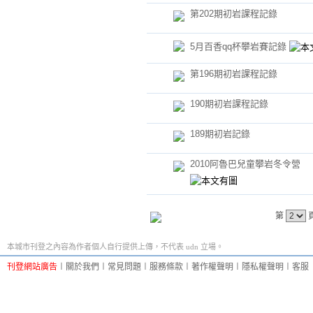
第202期初岩課程記錄
5月百香qq杯攀岩賽記錄
第196期初岩課程記錄
190期初岩課程記錄
189期初岩記錄
2010阿魯巴兒童攀岩冬令營
第
本城市刊登之內容為作者個人自行提供上傳，不代表 udn 立場。
刊登網站廣告
︱
關於我們
︱
常見問題
︱
服務條款
︱
著作權聲明
︱
隱私權聲明
︱
客服