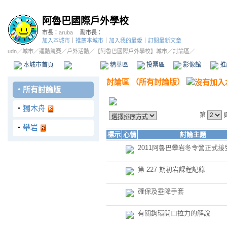
阿魯巴國際戶外學校
市長：
aruba
副市長：
加入本城市
｜
推薦本城市
｜
加入我的最愛
｜
訂閱最新文章
udn
／
城市
／
運動競賽
／
戶外活動
／
【阿魯巴國際戶外學校】城市
／討論區／
本城市首頁
討論區
精華區
投票區
影像館
推
討論區
（
所有討論版
）
‧
所有討論版
‧
獨木舟
第
‧
攀岩
標示
心情
討論主題
2011阿魯巴攀岩冬令營正式接
第 227 期初岩課程記錄
確保及垂降手套
有關鉤環開口拉力的解說