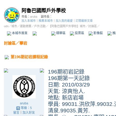
阿魯巴國際戶外學校
市長：
aruba
副市長：
加入本城市
｜
推薦本城市
｜
加入我的最愛
｜
訂閱最新文章
udn
／
城市
／
運動競賽
／
戶外活動
／
【阿魯巴國際戶外學校】城市
／討論區／
本城市首頁
討論區
精華區
投票區
影像館
推
討論區
／
攀岩
第196期初岩課程記錄
196期初岩記錄
196期第一天記錄
日期: 2010/03/29
天氣: 涼爽怡人.
地點: 新店岩場
學員: 99031.洪欣萍.99032
aruba
等級：5
清泉.99035.黃芳.
留言
｜
加入好友