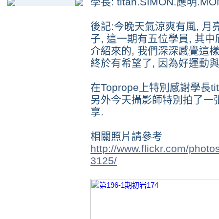
學長: titan.SIMON.應明.M
後記:今晚天氣涼爽有風, 月
子, 這一期有五位學員, 其
介紹來的, 我們深深感覺這
終於有希望了, 因為好運動與
在Toprope上特別感謝學長ti
另外今天攝影師特別拍了一張
享.
相關照片請參考
http://www.flickr.com/pho
3125/