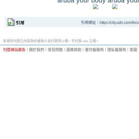
aruba your body aruba you
引用網址：https://city.udn.com/for
本城市刊登之內容為作者個人自行提供上傳，不代表 udn 立場。
刊登網站廣告
︱
關於我們
︱
常見問題
︱
服務條款
︱
著作權聲明
︱
隱私權聲明
︱
客服