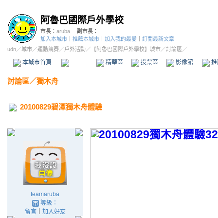
阿魯巴國際戶外學校
市長：
aruba
副市長：
加入本城市
｜
推薦本城市
｜
加入我的最愛
｜
訂閱最新文章
udn
／
城市
／
運動競賽
／
戶外活動
／
【阿魯巴國際戶外學校】城市
／討論區／
本城市首頁
討論區
精華區
投票區
影像館
推
討論區
／
獨木舟
20100829碧潭獨木舟體驗
teamaruba
等級：
留言
｜
加入好友