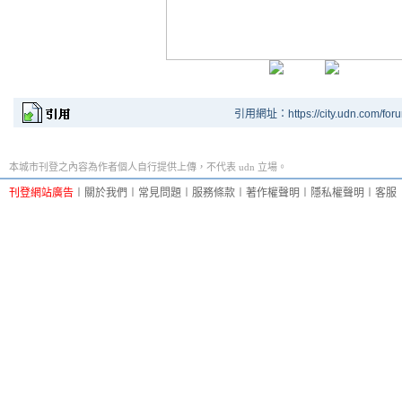
引用網址：https://city.udn.com/for
本城市刊登之內容為作者個人自行提供上傳，不代表 udn 立場。
刊登網站廣告
︱
關於我們
︱
常見問題
︱
服務條款
︱
著作權聲明
︱
隱私權聲明
︱
客服