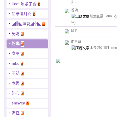
兒)
‧
lilac~淡紫丁香
香精
‧
星晰凌月☆
魑魅花靈
(jenn
兒)
‧
◢╬◣醉愛◢╬◣
踽者
‧
旡姽
向日葵
‧
妢皋
本是因你而生
(me
‧
女巫
‧
mku
‧
子懿
‧
木香
‧
沁心
‧
shinyea
‧
海怪