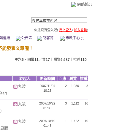
網路城邦
你還沒有登入喔(
馬上登入
/
加入會員
)
薦連結
公告區
訪客簿
市政中心
(0)
主題
6
、回覆
11
／共
17
｜瀏覽
6,687
｜推薦
110
發起人
更新時間
回應
瀏覽
推薦
九凌
2007/11/04
2
1,080
8
10:23
ar)
九凌
2007/10/22
3
1,112
10
01:08
)
九凌
2007/10/10
1
1,422
10
01:45
~吹風版