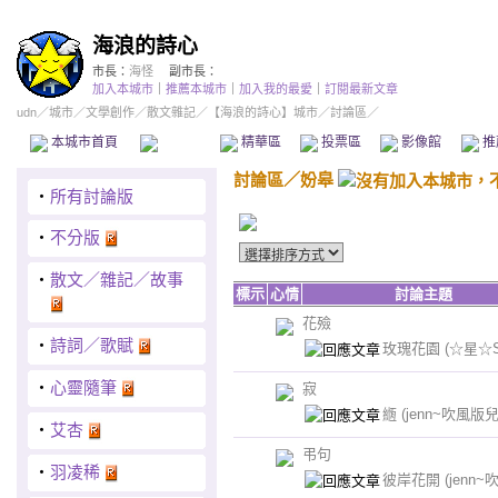
海浪的詩心
市長：
海怪
副市長：
加入本城市
｜
推薦本城市
｜
加入我的最愛
｜
訂閱最新文章
udn
／
城市
／
文學創作
／
散文雜記
／
【海浪的詩心】城市
／討論區／
本城市首頁
討論區
精華區
投票區
影像館
推
討論區
／
妢皋
‧
所有討論版
‧
不分版
‧
散文／雜記／故事
標示
心情
討論主題
花殮
‧
詩詞／歌賦
玫瑰花園
(☆星☆St
‧
心靈隨筆
寂
緪
(jenn~吹風版兒
‧
艾杏
弔句
‧
羽凌稀
彼岸花開
(jenn