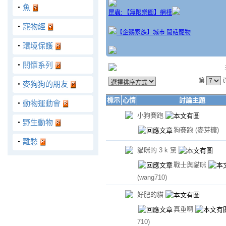
‧
魚
昆蟲: 【無限樂園】網棧
‧
寵物經
【企鵝家族】城市 閒話寵物
‧
環境保護
‧
關懷系列
第
‧
麥狗狗的朋友
標示
心情
討論主題
‧
動物運動會
小狗賽跑
‧
野生動物
狗賽跑
(麥芽糖)
‧
離愁
貓咪的 3 k 黨
戰士與貓咪
(wang710)
好肥的貓
真重啊
710)