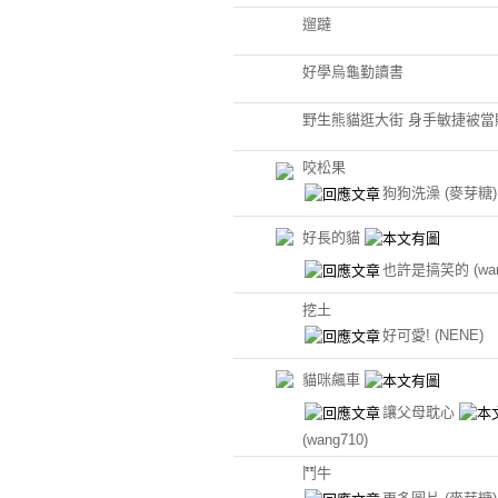
遛躂
好學烏龜勤讀書
野生熊貓逛大街 身手敏捷被當
咬松果
狗狗洗澡
(麥芽糖)
好長的貓
也許是搞笑的
(wa
挖土
好可愛!
(NENE)
貓咪飆車
讓父母耽心
(wang710)
鬥牛