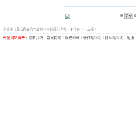
第
本城市刊登之內容為作者個人自行提供上傳，不代表 udn 立場。
刊登網站廣告
︱
關於我們
︱
常見問題
︱
服務條款
︱
著作權聲明
︱
隱私權聲明
︱
客服