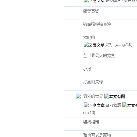
更多圖片
(麥芽糖)
騎警英姿
逃命還被逼表演
摧眠喵
欠打
(wang710)
全世界最大的捻魚
小猴
打高爾夫球
窗外的世界
自力救濟
ng710)
貓狗相親
豬也可以是寵物