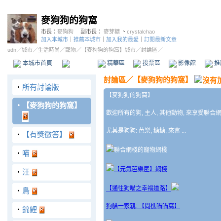
麥狗狗的狗窩
市長：
麥狗狗
副市長：
麥芽糖
、
crystalchao
加入本城市
｜
推薦本城市
｜
加入我的最愛
｜
訂閱最新文章
udn
／
城市
／
生活時尚
／
寵物
／
【麥狗狗的狗窩】城市
／討論區／
本城市首頁
討論區
精華區
投票區
影像館
推
討論區
／
【麥狗狗的狗窩】
‧
所有討論版
【麥狗狗的狗窩】
‧
【麥狗狗的狗窩】
歡迎所有的狗, 主人, 其他動物, 來享受聯合網
尤其是狗狗: 芭樂, 糖糖, 來富 ...
‧
【有獎徵答】
聯合網棧的寵物網棧
‧
喵
【元氣芭樂屋】網棧
‧
汪
【通往狗喵之幸福道路】
‧
鳥
狗貓一家親: 【問樵喵喵窩】
‧
錦鯉