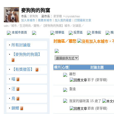
麥狗狗的狗窩
市長：
麥狗狗
副市長：
麥芽糖
、
crystalchao
加入本城市
｜
推薦本城市
｜
加入我的最愛
｜
訂閱最新文章
udn
／
城市
／
生活時尚
／
寵物
／
【麥狗狗的狗窩】城市
／討論區／
本城市首頁
討論區
精華區
投票區
影像館
推
討論區
／
離愁
‧
所有討論版
‧
【麥狗狗的狗窩】
標示
心情
討論主題
‧
【有獎徵答】
離愁
‧
喵
影子
(麥芽糖)
‧
汪
重逢
‧
鳥
我家的貓咪滿 15 歲了
‧
錦鯉
節哀
(麥芽糖)