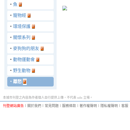
‧
魚
‧
寵物經
‧
環境保護
‧
關懷系列
‧
麥狗狗的朋友
‧
動物運動會
‧
野生動物
‧
離愁
本城市刊登之內容為作者個人自行提供上傳，不代表 udn 立場。
刊登網站廣告
︱
關於我們
︱
常見問題
︱
服務條款
︱
著作權聲明
︱
隱私權聲明
︱
客服