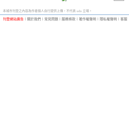
本城市刊登之內容為作者個人自行提供上傳，不代表 udn 立場。
刊登網站廣告
︱
關於我們
︱
常見問題
︱
服務條款
︱
著作權聲明
︱
隱私權聲明
︱
客服