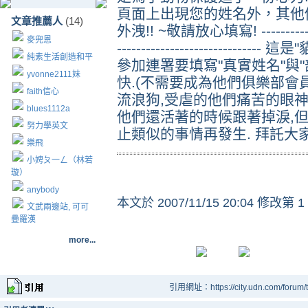
頁面上出現您的姓名外，其他
文章推薦人
(14)
外洩!! ~敬請放心填寫! -----------------
麥兜恩
------------------------
純素生活創造和平
參加連署要填寫"真實姓名"與
yvonne2111妹
快.(不需要成為他們俱樂部會員
faith信心
流浪狗,受虐的他們痛苦的眼
blues1112a
他們還活著的時候跟著掉淚,
努力學英文
止類似的事情再發生. 拜託大家去
樂飛
小娉ㄆ一ㄥ（林若
璇）
anybody
本文於
2007/11/15 20:04 修改第 1
文武兩邊站, 可可
疊羅漢
more...
引用網址：https://city.udn.com/forum