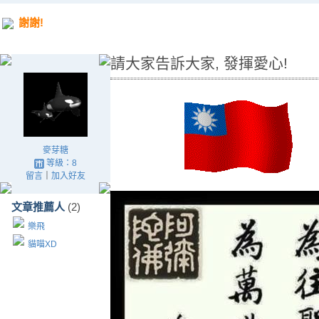
謝謝!
請大家告訴大家, 發揮愛心!
麥芽糖
等級：8
留言
｜
加入好友
文章推薦人
(2)
樂飛
貓喵XD