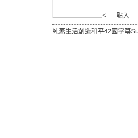
<---- 點入
純素生活創造和平42國字幕Supre