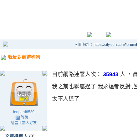
引用網址：https://city.udn.com/forum
我反對虐待狗狗
目前網路連署人次：
35943
人
，
我之前也聯屬過了 我永遠都反對 
太不人道了
leopard8530
等級：
留言
｜
加入好友
文章推薦人
(3)