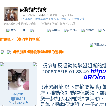
麥狗狗的狗窩
市長：
麥狗狗
副市長：
麥芽糖
、
crystalchao
加入本城市
｜
推薦本城市
｜
加入我的最愛
｜
訂閱最新文章
udn
／
城市
／
生活時尚
／
寵物
／
【麥狗狗的狗窩】城市
／討論區／
本城市首頁
討論區
精華區
投票區
影像館
推
討論區
／
【麥狗狗的狗窩】
看回應文
請參加反虐動物聯盟組織的連署!!
請參加反虐動物聯盟組織的連署
http
2006/08/15 01:38:49
ARO/co
(連署網址,以下是摘要轉貼)
府，推動修訂動物保護法，讓
貓喵XD
您一起加入我們的連署活動，
等級：8
留言
｜
加入好友
是為了動物保護進了一份心力!