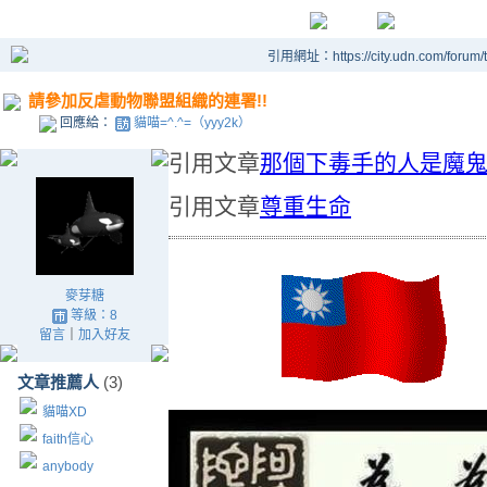
引用網址：https://city.udn.com/forum
請參加反虐動物聯盟組織的連署!!
回應給：
貓喵=^.^=（yyy2k）
引用文章
那個下毒手的人是魔
引用文章
尊重生命
麥芽糖
等級：8
留言
｜
加入好友
文章推薦人
(3)
貓喵XD
faith信心
anybody