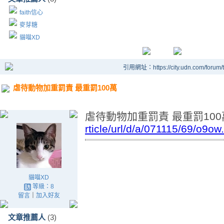
faith信心
麥芽糖
貓喵XD
引用網址：https://city.udn.com/forum
虐待動物加重罰責 最重罰100萬
虐待動物加重罰責 最重罰100
rticle/url/d/a/071115/69/o9ow
貓喵XD
等級：8
留言
｜
加入好友
文章推薦人
(3)