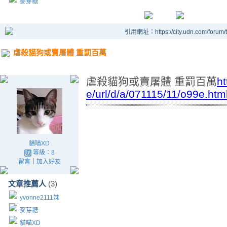
麥芽糖
引用網址：https://city.udn.com/forum
虐殺貓狗或賣屠體 重罰百萬
虐殺貓狗或賣屠體 重罰百萬
ht
e/url/d/a/071115/11/o99e.htm
貓喵XD
等級：8
留言
｜
加入好友
文章推薦人
(3)
yvonne2111妹
麥芽糖
貓喵XD