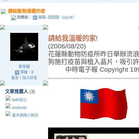
請給動物溫暖的家
回應給：
貓喵--囧囧囧（yyy2k）
請給我溫暖的家!
(2006/08/20)
花蓮縣動物防疫所昨日舉辦流
狗施打疫苗與植入晶片，吸引
麥芽糖
中時電子報 Copyright 1995 
等級：8
留言
｜
加入好友
文章推薦人
(3)
faith信心
anybody
藍天飛翔小狗兒