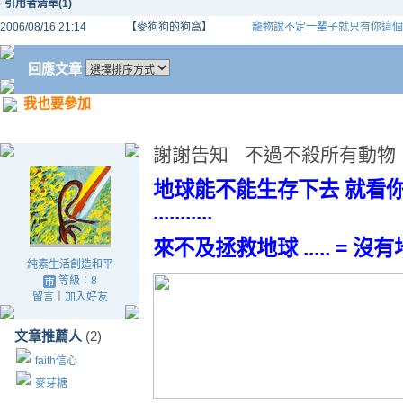
引用者清單(1)
2006/08/16 21:14
【麥狗狗的狗窩】
竉物說不定一輩子就只有你這個
回應文章
我也要參加
謝謝告知 不過不殺所有動物
地球能不能生存下去 就看
...........
來不及拯救地球 ..... = 
純素生活創造和平
等級：8
留言
｜
加入好友
文章推薦人
(2)
faith信心
麥芽糖