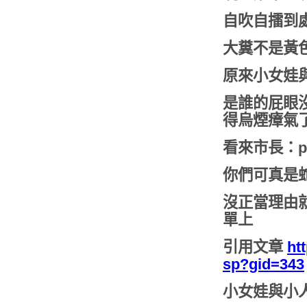
自吹自擂到
大糞不是黃
原來小女娃
是誰的屁眼
得烏煙瘴氣
看來市長：pus
你們可真是蛇
沒正當理由就亂
單上
引用文章
htt
sp?gid=343
小女娃與小