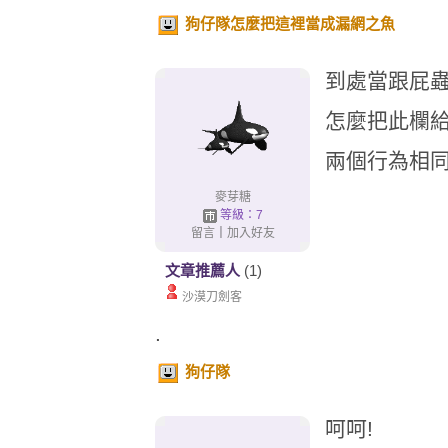
狗仔隊怎麼把這裡當成漏網之魚
到處當跟屁蟲
怎麼把此欄給
兩個行為相同
麥芽糖
等級：7
留言
｜
加入好友
文章推薦人
(1)
沙漠刀劍客
.
狗仔隊
呵呵!