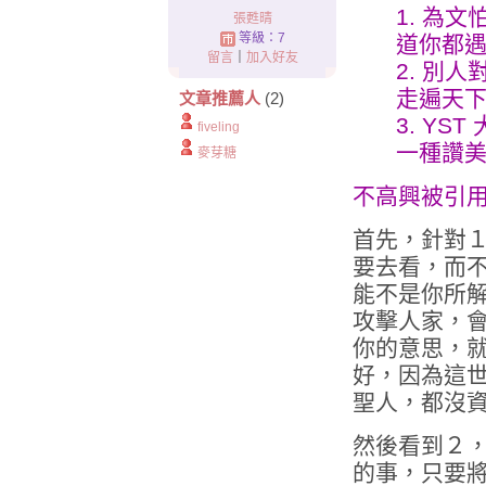
1. 為
張甦晴
等級：7
道你都遇
留言
｜
加入好友
2. 別
走遍天
文章推薦人
(2)
3. Y
fiveling
一種讚美
麥芽糖
不高興被引用
首先，針對
要去看，而
能不是你所
攻擊人家，
你的意思，
好，因為這
聖人，都沒
然後看到２
的事，只要