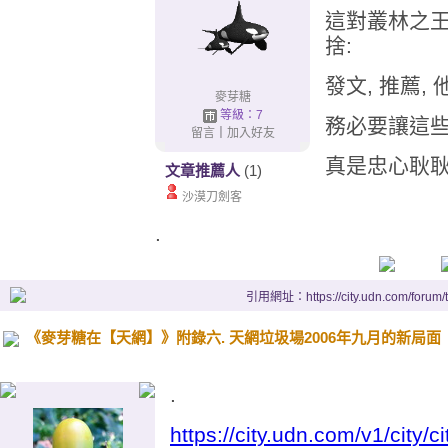
這對叢林之王
捨:
發文, 推薦,
麥芽糖
等級：7
務必要讓這些
留言
｜
加入好友
真是忠心耿耿
文章推薦人
(1)
沙漠刀劍客
.
引用網址：https://city.udn.com/forum
《麥芽糖在【天網】》附錄六. 天網垃圾場2006年九月的新局面
.
https://city.udn.com/v1/city/