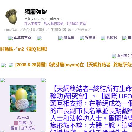
獨腳強盜
市長：
SCFtw2
副市長：
加入本城市
｜
加入我的最愛
｜
訂閱最新文章
udn
／
城市
／
政治社會
／
其他
／
【獨腳強盜】城市
／討論區／
本城市首頁
討論區
精華區
投票區
影像館
推
討論區
／
m2《聖Q記勝》
看回應文
[2006-8-26開欄]《麥芽糖(myata)在【天網終結者--終結所
【天網終結者--終結所有生
輪功)研究會】、【國際 UF
頭互相支撐，在聯網成為一
的市長副市長名單並長期觀
人士和法輪功人士。撇開這
SCFtw2
等級：8
識形態不談，大體上說，這
留言
｜
加入好友