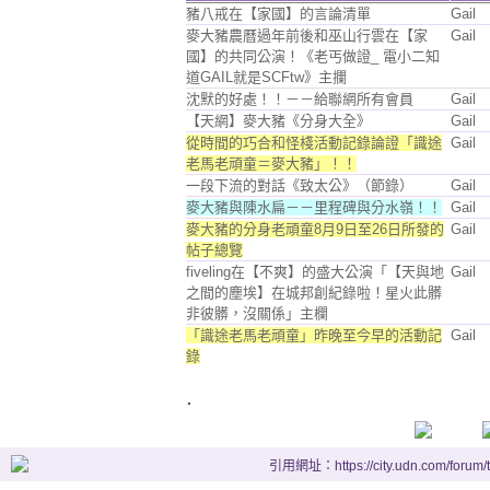
豬八戒在【家國】的言論清單
Gail
麥大豬農曆過年前後和巫山行雲在【家
Gail
國】的共同公演！《老丐做證_ 電小二知
道GAIL就是SCFtw》主攔
沈默的好處！！－－給聯網所有會員
Gail
【天網】麥大豬《分身大全》
Gail
從時間的巧合和怪棧活動記錄論證「識途
Gail
老馬老頑童＝麥大豬」！！
一段下流的對話《致太公》（節錄）
Gail
麥大豬與陳水扁－－里程碑與分水嶺！！
Gail
麥大豬的分身老頑童8月9日至26日所發的
Gail
帖子總覽
fiveling在【不爽】的盛大公演「【天與地
Gail
之間的塵埃】在城邦創紀錄啦！星火此髒
非彼髒，沒關係」主欄
「識途老馬老頑童」昨晚至今早的活動記
Gail
錄
.
引用網址：https://city.udn.com/forum