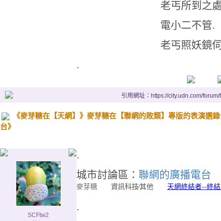
老丐所到之處
電小二不管.
老丐照妖鏡伺
.
引用網址：https://city.udn.com/forum
《麥芽糖在【天網】》麥芽糖在【聯網的敗類】專版的表演選錄十四. 200
台》
.
城市討論區：
聯網的廣播電台
麥芽糖
資訊科技∕其他
天網終結者--終
.
SCFtw2