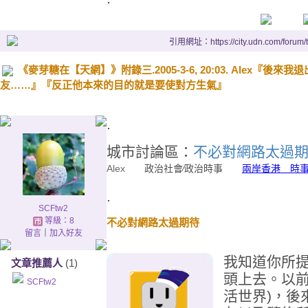
引用網址：https://city.udn.com/forum
《麥芽糖在【天網】》附錄三.2005-3-6, 20:03. Alex
友……』『反正他本來的目的就是要使對方生氣』
.
城市討論區：
不必對網路太過
Alex
政治社會∕政治時事
兩岸香港 時
.
SCFtw2
等級：8
不必對網路太過期待
留言
｜
加入好友
我知道你所
文章推薦人
(1)
頭上去。以前我
SCFtw2
活世界)，後