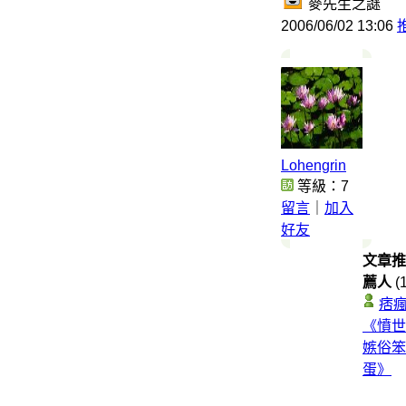
麥先生之謎
2006/06/02 13:06
Lohengrin
等級：7
留言
｜
加入
好友
文章推
薦人
(
痞
《憤世
嫉俗笨
蛋》
.