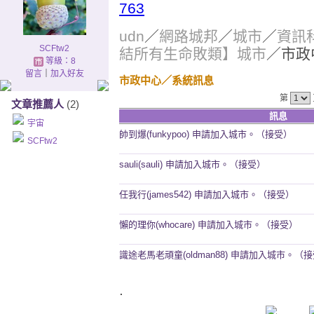
763
udn
／
網路城邦
／
城市
／
資訊
SCFtw2
結所有生命敗類】城市
／市政
等級：8
留言
｜
加入好友
市政中心
／系統訊息
第
文章推薦人
(2)
訊息
宇宙
帥到爆(funkypoo) 申請加入城市。（接受）
SCFtw2
sauli(sauli) 申請加入城市。（接受）
任我行(james542) 申請加入城市。（接受）
懶的理你(whocare) 申請加入城市。（接受）
識途老馬老頑童(oldman88) 申請加入城市。（
.