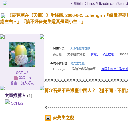
引用網址：https://city.udn.com/forum
《麥芽糖在【天網】》附錄四. 2006-6-2. Lohengrin
歲左右。』『搞不好麥先生還真是國小生。』
.
1.
城市討論區：
人身攻擊麥芽糖
麥芽糖
文學創作∕其他
請電小二公正處理
2006/06
2.
城市討論區：
麥先生之謎
Lohengrin
政治社會∕政治時事
家國主義 家主政治 
SCFtw2
等級：8
xxxxxxxxxxxxxxxxxxxxxxxxxx
留言
｜
加入好友
蔣介石是不是滯臺中國人？（道不同，不相
文章推薦人
(1)
SCFtw2
x----------------------------------------
麥先生之謎