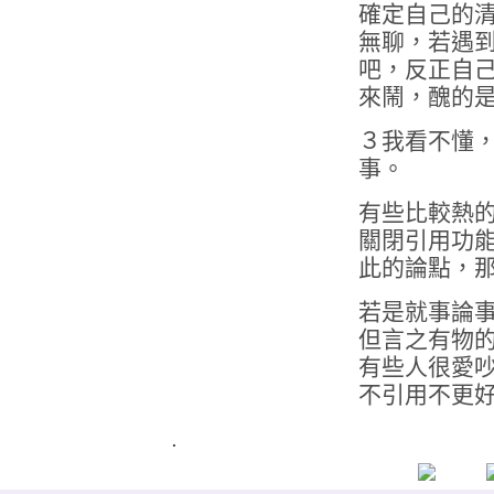
確定自己的
無聊，若遇
吧，反正自
來鬧，醜的
３我看不懂
事。
有些比較熱
關閉引用功
此的論點，
若是就事論
但言之有物
有些人很愛
不引用不更
.