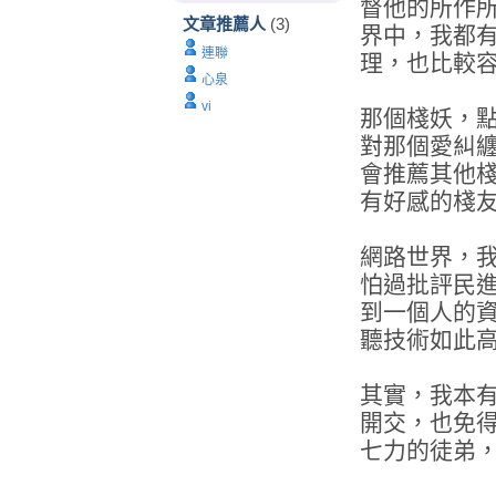
督他的所作
文章推薦人
(3)
界中，我都
連聯
理，也比較
心泉
vi
那個棧妖，
對那個愛糾
會推薦其他
有好感的棧
網路世界，
怕過批評民
到一個人的
聽技術如此
其實，我本
開交，也免
七力的徒弟
.