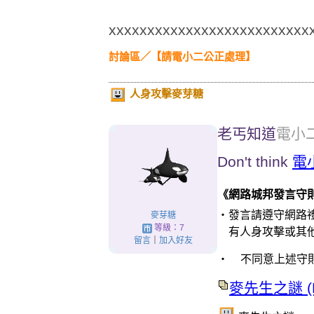
xxxxxxxxxxxxxxxxxxxxxxxxxx
討論區
／
【請電小二公正處理】
人身攻擊麥芽糖
老丐知道
電小
Don't think
電
《網路城邦發言守
‧
發言請遵守網路
麥芽糖
等級：7
有人身攻擊或其
留言
｜
加入好友
‧
不同意上述守
麥先生之謎
(