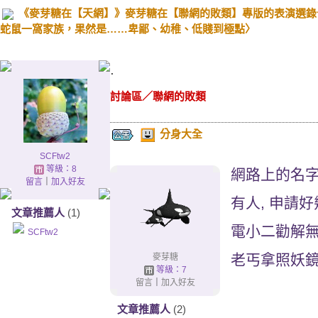
《麥芽糖在【天網】》麥芽糖在【聯網的敗類】專版的表演選錄十三. 20
蛇鼠一窩家族，果然是……卑鄙、幼稚、低賤到極點〉
.
討論區
／
聯網的敗類
分身大全
SCFtw2
等級：8
網路上的名字
留言
｜
加入好友
有人, 申請好
文章推薦人
(1)
電小二勸解無
SCFtw2
老丐拿照妖鏡
麥芽糖
等級：7
留言
｜
加入好友
文章推薦人
(2)