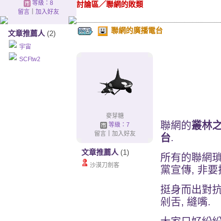
等級：8
討論區
／
聯網的敗類
留言
｜
加入好友
聯網的廣播電台
文章推薦人
(2)
宇宙
SCFtw2
麥芽糖
聯網的
叢林
等級：7
留言
｜
加入好友
台
.
文章推薦人
(1)
所有的聯網瑣
沙漠刀劍客
黨宣傳, 非
挺身而出對抗的
剁舌, 縫嘴.