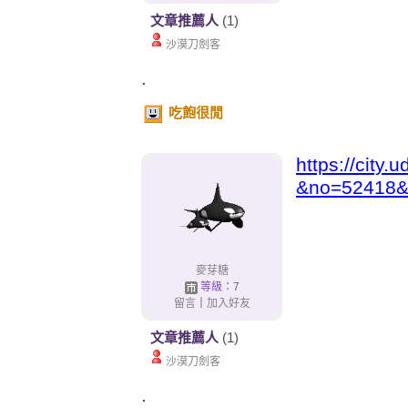
文章推薦人
(1)
沙漠刀劍客
.
吃飽很閒
https://city
&no=52418&
麥芽糖
等級：7
留言
｜
加入好友
文章推薦人
(1)
沙漠刀劍客
.