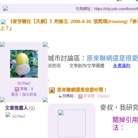
引用網址：https://city.udn.com/forum
《麥芽糖在【天網】》附錄五. 2006-8-30. 張甦晴(iriswi
上？』
.
城市討論區：
原來聯網還是很
張甦晴
文學創作∕文學團體
永晝琢昀
20
.
SCFtw2
等級：8
原來聯網還是很愛吵鬧！
留言
｜
加入好友
回應給：
麥芽糖（myata）
麥叔，我研
文章推薦人
(1)
SCFtw2
關掉引
法：