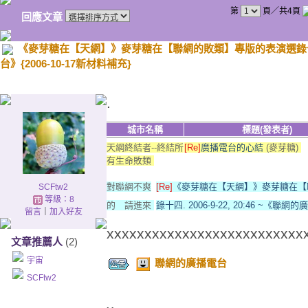
第
頁／共4頁
回應文章
《麥芽糖在【天網】》麥芽糖在【聯網的敗類】專版的表演選錄十四. 200
台》{2006-10-17新材料補充}
.
城市名稱
標題(發表者)
天網終結者--終結所
[Re]
廣播電台的心結
(麥芽糖)
有生命敗類
對聯網不爽
[Re]
《麥芽糖在【天網】》麥芽糖在【
SCFtw2
等級：8
的 請進來
錄十四. 2006-9-22, 20:46 ~《聯
留言
｜
加入好友
xxxxxxxxxxxxxxxxxxxxxxxxxx
文章推薦人
(2)
宇宙
聯網的廣播電台
SCFtw2