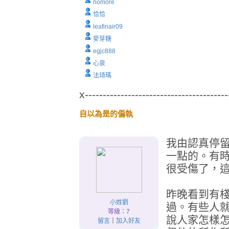
nomore
恰恰
leafinair09
麥芽糖
egjc888
心泉
法琦瑪
x----------------------------------------
自以為是的偏執
我由認真停
一點的。有
很受傷了，
昨晚看到有
小姓劉
過。有些人
等級：7
說人家怎樣
留言
｜
加入好友