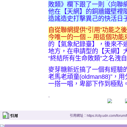
敗類》欄下跟了一則〈向聯
他在【天網】的銅牆鐵壁裡
造謠造史打擊異己的快活日
自從聯網提供“引用”功能之後
今唯一的一個 -- 用這個功
的【氣象紀錄臺】，後來不
地方，在申請型的【天網】
“終結所有生命敗類”之名洩
麥芽糖新近搞了一個有經驗
老馬老頑童(oldman88)
一搭一唱，卑鄙下作到極點
.
引用網址：https://city.udn.com/forum