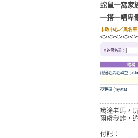
蛇鼠一窩家
一搭一唱卑
市政中心
／黑名單
<><><><><>
查詢黑名單：
暱稱
識途老馬老頑童 (oldm
麥芽糖 (myata)
識途老馬，
爾虞我詐，
付記：