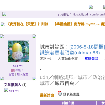
引用網址：https://city.udn.com/forum
《麥芽糖在【天網】》附錄一.【舉證論證】麥芽糖(myata) = 識途老
.
城市討論區：
[2006-8-18
識途老馬老頑童(oldman88)
SCFtw2
人文藝術∕其他
獨腳強盜
200
SCFtw2
.
等級：8
留言
｜
加入好友
udn
／
網路城邦
／
城市
／
政治
城市
／城市首頁／
文章推薦人
(1)
SCFtw2
最新討論
討論主題
發