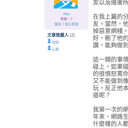
友以及隨後
Alex
在我上篇的
等級：7
友。當然，
留言
｜
加入好友
掉惡意網棧。
文章推薦人
(2)
好，刪了他
恰恰
讚，能夠做
心泉
這一類的事
碰上。如果
的很憤怒罵
又不能做到像B
玩，反正他
道呢？
我第一次的
年來，網路
什麼樣的人