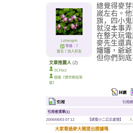
總覺得麥芽
嵗左右。他
旗，四小鬼
就沒本事弄
在
整天玩電
Lohengrin
麥先生還真
等級：7
嬸嬸，爺爺
留言
｜
加入好友
但你們到底
文章推薦人
(2)
SCFtw2
痞瘋《憤世嫉俗笨
蛋》
引用網址：
引用者清單(1)
2006/06/03 07:12
【請電小二公正處理】
人
大家看過麥大豬提出證據嗎