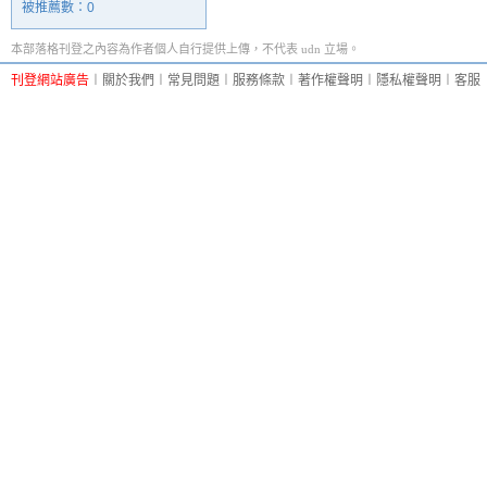
被推薦數：
0
本部落格刊登之內容為作者個人自行提供上傳，不代表 udn 立場。
刊登網站廣告
︱
關於我們
︱
常見問題
︱
服務條款
︱
著作權聲明
︱
隱私權聲明
︱
客服