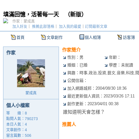
填滿回憶，活著每一天
（
新版
）
作家：蒙成真
加入好友
｜
推薦此部落格
｜
加入我的最愛
｜
訂閱最新文章
首頁
文章創作
個人相簿
訪客簿
作家簡介
作家
性別：男
年齡：
婚姻：已婚
學歷：未就讀
興趣：時事,政治,投資,藝文,音樂,科技,
公開信箱：
加入網路城邦：2004/08/30 18:36
蒙成真
最近更新個人資訊：2023/03/26 17:11
創作更新：2023/04/01 00:38
個人小檔案
誰知道明天會怎樣？
等 級：8
點閱人氣：790273
推薦人
本日人氣：4
文章創作：4
留言篇數：506