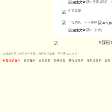
感謝分享
(庫庫二
生死菜單
「我的歌」－－宛茹
感謝
(水杳)
第
本城市刊登之內容為作者個人自行提供上傳，不代表 udn 立場。
刊登網站廣告
︱
關於我們
︱
常見問題
︱
服務條款
︱
著作權聲明
︱
隱私權聲明
︱
客服