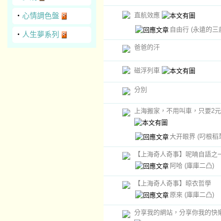
直航效應
‧
心情調色盤
自由行
(永遠的三
‧
人生夢系列
爸爸的汗
磁浮列車
分別
上海搬家，不用叫車，只要2元
大开眼界
(叼根稻
【上海奇人奇事】呢喃自語之
阿哈
(庫庫二凸)
【上海奇人奇事】晾衣哲學
原來
(庫庫二凸)
分享我的網站，分享你我的快