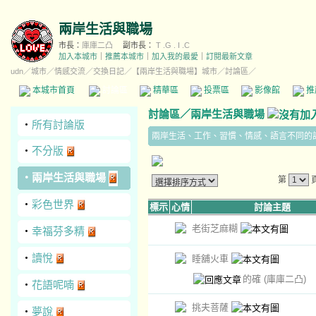
兩岸生活與職場
市長：
庫庫二凸
副市長：
T .G . I .C
加入本城市
｜
推薦本城市
｜
加入我的最愛
｜
訂閱最新文章
udn
／
城市
／
情感交流
／
交換日記
／
【兩岸生活與職場】城市
／討論區／
本城市首頁
討論區
精華區
投票區
影像館
推
討論區
／
兩岸生活與職場
‧
所有討論版
兩岸生活、工作、習慣、情感、語言不同的
‧
不分版
‧
兩岸生活與職場
第
‧
彩色世界
標示
心情
討論主題
老街芝麻糊
‧
幸福芬多精
‧
讀悅
睡舖火車
的確
(庫庫二凸)
‧
花語呢喃
挑夫菩薩
‧
夢說