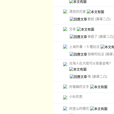
漂亮的花車
歡迎
(庫庫二凸)
分享
美極了
(庫庫二凸)
上海外灘 。5 種玩法
很棒的玩法
(庫庫
台灣人在大陸可以買基金嗎?
咦
(庫庫二凸)
好複雜的文字
小杜的黑
阿里山的櫻花