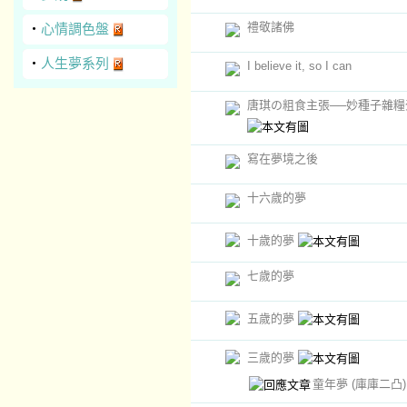
禮敬諸佛
‧
心情調色盤
‧
人生夢系列
I believe it, so I can
唐琪の粗食主張──妙種子雜糧
寫在夢境之後
十六歲的夢
十歲的夢
七歲的夢
五歲的夢
三歲的夢
童年夢
(庫庫二凸)