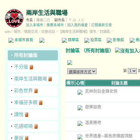
兩岸生活與職場
市長：
庫庫二凸
副市長：
T .G . I .C
加入本城市
｜
推薦本城市
｜
加入我的最愛
｜
訂閱最新文章
udn
／
城市
／
情感交流
／
交換日記
／
【兩岸生活與職場】城市
／討論區／
本城市首頁
討論區
精華區
投票區
影像館
推
討論區
（
所有討論版
）
‧
所有討論版
‧
不分版
第
‧
兩岸生活與職場
標示
心情
討論主題
‧
彩色世界
武林劍后金鋒女俠
‧
幸福芬多精
遊樂設施
‧
讀悅
溫泉勝地
‧
花語呢喃
世界遺產─廣島原爆圓頂館
‧
夢說