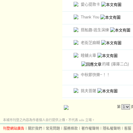
愛心提款卡
Thank You
搭船趣-逃生演練
老街芝麻糊
睡舖火車
的確
(庫庫二凸)
中秋節快樂~！！
挑夫菩薩
第
本城市刊登之內容為作者個人自行提供上傳，不代表 udn 立場。
刊登網站廣告
︱
關於我們
︱
常見問題
︱
服務條款
︱
著作權聲明
︱
隱私權聲明
︱
客服