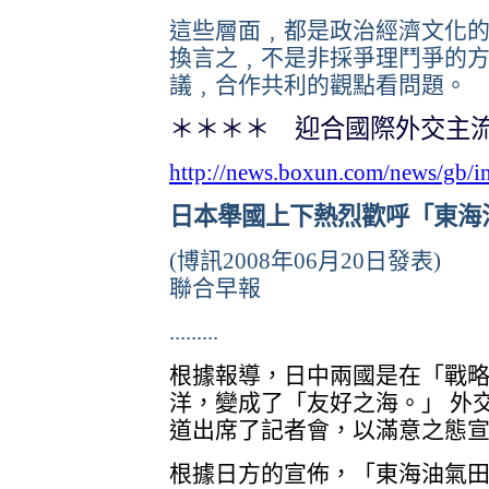
這些層面﹐都是政治經濟文化
換言之﹐不是非採爭理鬥爭的
議﹐合作共利的觀點看問題。
＊＊＊＊ 迎合國際外交主
http://news.boxun.com/news/gb/i
日本舉國上下熱烈歡呼「東海
(博訊2008年06月20日發表)
聯合早報
.........
根據報導，日中兩國是在「戰
洋，變成了「友好之海。」 外
道出席了記者會，以滿意之態
根據日方的宣佈，「東海油氣