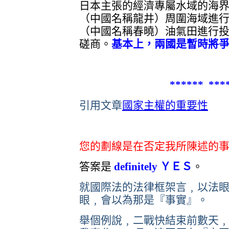
日本主張的經濟專屬水域的海
（中國名稱龍井）周圍海域進
（中國名稱春曉）油氣田進行
磋商。
基本上，兩國是暫時將
****** ****
引用文章
國家主權的重要性
您的劃線是在否定我所陳述的
答案是
definitely ＹＥＳ
。
就國際法的法律框架言﹐以法
眼﹐會以為那是『事實』。
舉個例說﹐二戰快結束前數天