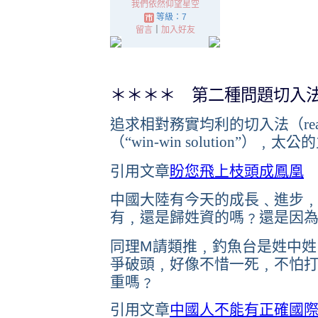
我們依然仰望星空
等級：7
留言
｜
加入好友
＊＊＊＊ 第二種問題切入
追求相對務實均利的切入法（
re
（“
win-win solution
”）﹐太公
引用文章
盼您飛上枝頭成鳳凰
中國大陸有今天的成長﹑進步
有﹐還是歸姓資的嗎﹖
還是因
同理M請類推﹐釣魚台是姓中姓
爭破頭﹐好像不惜一死﹐不怕
重嗎﹖
引用文章
中國人不能有正確國際