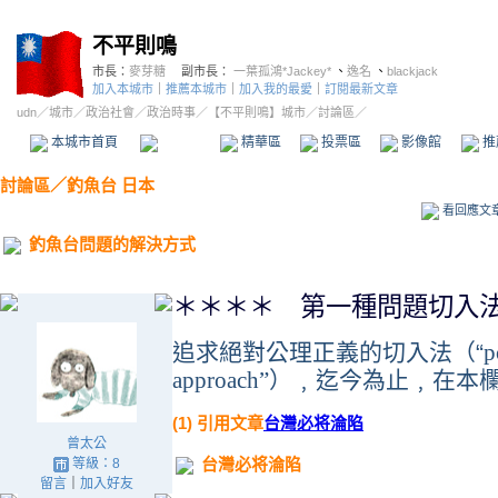
不平則鳴
市長：
麥芽糖
副市長：
一葉孤鴻*Jackey*
、
逸名
、
blackjack
加入本城市
｜
推薦本城市
｜
加入我的最愛
｜
訂閱最新文章
udn
／
城市
／
政治社會
／
政治時事
／
【不平則鳴】城市
／討論區／
本城市首頁
討論區
精華區
投票區
影像館
推
討論區
／
釣魚台 日本
看回應文
釣魚台問題的解決方式
＊＊＊＊ 第一種問題切入
追求絕對公理正義的切入法（“
p
approach
”）﹐迄今為止﹐在本
(1) 引用文章
台灣必将淪陷
曾太公
台灣必将淪陷
等級：8
留言
｜
加入好友