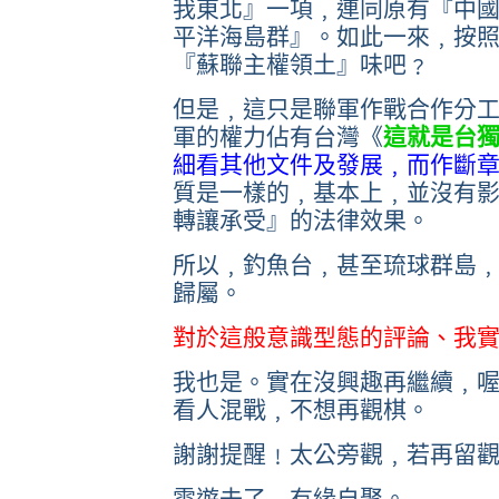
我東北』一項﹐連同原有『中
平洋海島群』。
如此一來﹐按
『蘇聯主權領土』味吧﹖
但是﹐這只是聯軍作戰合作分
軍的權力佔有台灣《
這就是台
細看其他文件及發展﹐而作斷
質是一樣的﹐基本上﹐並沒有
轉讓承受』的法律效果。
所以﹐釣魚台﹐
甚至琉球群島
歸屬。
對於這般意識型態的評論、我
我也是。實在沒興趣再繼續﹐
看人混戰﹐不想再觀棋。
謝謝提醒﹗太公旁觀﹐若再留