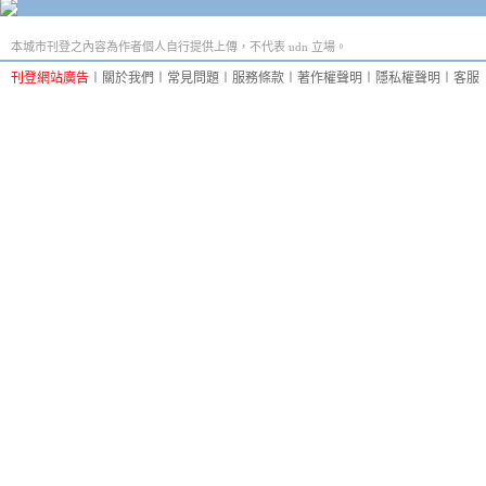
本城市刊登之內容為作者個人自行提供上傳，不代表 udn 立場。
刊登網站廣告
︱
關於我們
︱
常見問題
︱
服務條款
︱
著作權聲明
︱
隱私權聲明
︱
客服