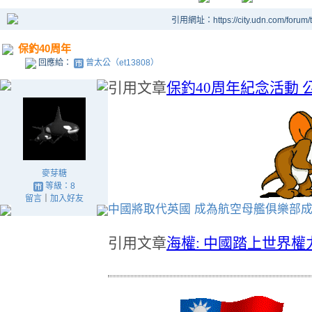
引用網址：https://city.udn.com/forum
保釣40周年
回應給：
曾太公（et13808）
引用文章
保釣40周年紀念活動 
麥芽糖
等級：8
留言
｜
加入好友
中國將取代英國 成為航空母艦俱樂部
引用文章
海權: 中國踏上世界權