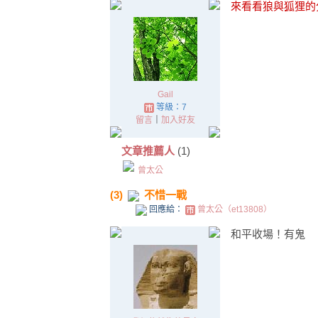
來看看狼與狐狸的
Gail
等級：7
留言
｜
加入好友
文章推薦人
(1)
曾太公
(3)
不惜一戰
回應給：
曾太公（et13808）
和平收場！有鬼