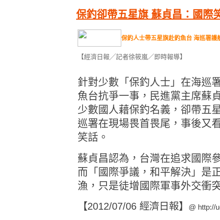
保釣卻帶五星旗 蘇貞昌：國際
保釣人士帶五星旗赴釣魚台 海巡署護
【經濟日報╱記者徐筱嵐／即時報導】
針對少數「保釣人士」在海巡
魚台抗爭一事，民進黨主席蘇貞
少數國人藉保釣名義，卻帶五
巡署在現場畏首畏尾，事後又
笑話。
蘇貞昌認為，台灣在追求國際
而「國際爭議，和平解決」是
漁，只是徒增國際軍事外交衝
【2012/07/06 經濟日報】
@
http:/