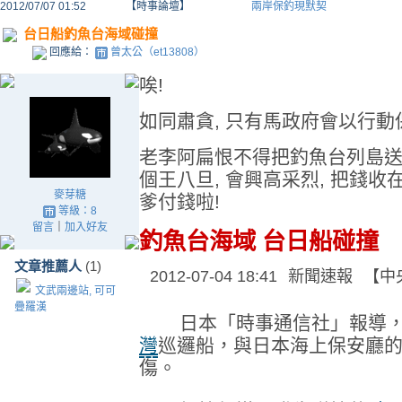
2012/07/07 01:52
【時事論壇】
兩岸保釣現默契
台日船釣魚台海域碰撞
回應給：
曾太公（et13808）
唉!
如同肅貪, 只有馬政府會以行動
老李阿扁恨不得把釣魚台列島送給
個王八旦, 會興高采烈, 把錢收
麥芽糖
爹付錢啦!
等級：8
留言
｜
加入好友
釣魚台海域 台日船碰撞
文章推薦人
(1)
2012-07-04 18:41
新聞速報
【中
文武兩邊站, 可可
疊羅漢
日本「時事通信社」報導，
灣
巡邏船，與日本海上保安廳
傷。