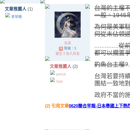
台灣的主權
文章推薦人
(1)
一般。194
麥芽糖
為何是美軍
何從未佔領過
女巫
..............
從前
等級：5
都可以擱置
留言
｜
加入好友
釣魚台主權?
.
文章推薦人
(2)
pencil
台灣若要持
Gail
團結一致地
政府不當的
(2) 引用文章
0620聯合早報-日本舉國上下