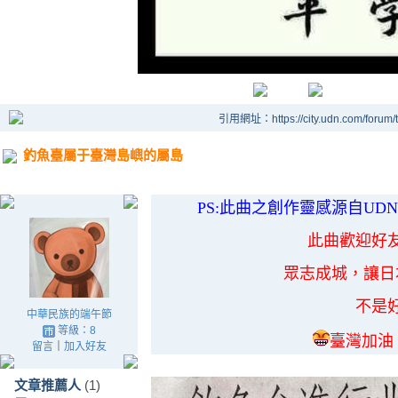
引用網址：https://city.udn.com/forum
釣魚臺屬于臺灣島嶼的屬島
PS:此曲之創作靈感源自UD
此曲歡迎好
眾志成城，讓日
不是
中華民族的端午節
等級：8
臺灣加油
留言
｜
加入好友
文章推薦人
(1)