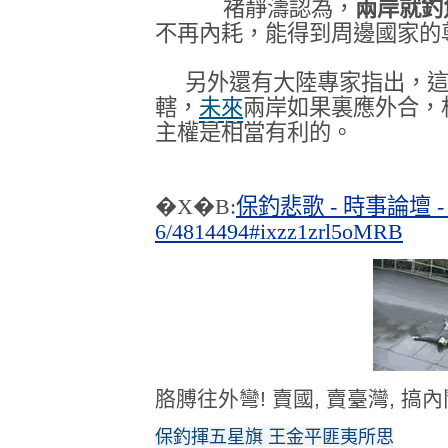
褚靜濤認為，
兩岸就釣
不再內耗，能得到周邊國家的
另外還有大陸專家指出，這
轄，
未來
兩岸如果裏應外合，
主權是相當有利的。
�X�B:
保釣悲歌 - 時事論壇 -
6/4814494#ixzz1zrl5oMRB
胳膊往外彎! 賣國, 賣臺灣, 搞內
保釣揮五星旗 王金平匪夷所思