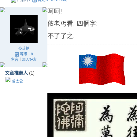
回應給：
曾太公（et13808）
呵呵!
依老丐看, 四個字:
不了了之!
麥芽糖
等級：8
留言
｜
加入好友
文章推薦人
(1)
曾太公