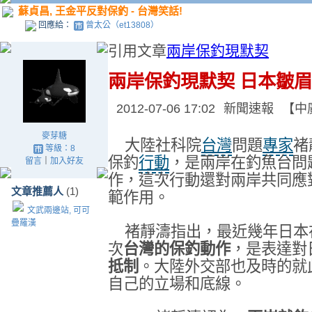
蘇貞昌, 王金平反對保釣 - 台灣笑話!
回應給：
曾太公（et13808）
引用文章
兩岸保釣現默契
兩岸保釣現默契 日本皺
2012-07-06 17:02
新聞速報
【中
麥芽糖
大陸社科院
台灣
問題
專家
褚
等級：8
保釣
行動
，是兩岸在釣魚台問
留言
｜
加入好友
作，這次行動還對兩岸共同應
文章推薦人
(1)
範作用。
文武兩邊站, 可可
疊羅漢
褚靜濤指出，最近幾年日本
次
台灣的保釣動作
，是表達對
抵制
。大陸外交部也及時的就
自己的立場和底線。