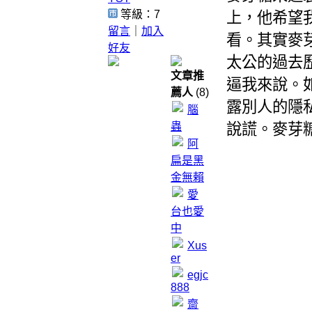
等級：7
上，他希望
留言
｜
加入
看。其實麥
好友
太公的過去
文章推
逼我來說。
薦人
(8)
露別人的隱
腦
蟲
說謊。麥芽
阿
扁是黑
金無賴
愛
台也愛
中
Xus
er
egjc
888
齋