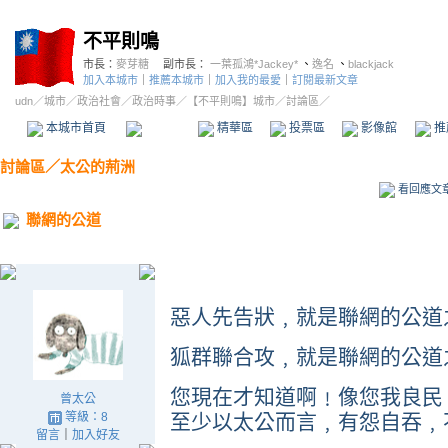
不平則鳴
市長：
麥芽糖
副市長：
一葉孤鴻*Jackey*
、
逸名
、
blackjack
加入本城市
｜
推薦本城市
｜
加入我的最愛
｜
訂閱最新文章
udn
／
城市
／
政治社會
／
政治時事
／
【不平則鳴】城市
／討論區／
本城市首頁
討論區
精華區
投票區
影像館
推
討論區
／
太公的荊洲
看回應文
聯網的公道
惡人先告狀﹐就是聯網的公道
狐群聯合攻﹐就是聯網的公道
您現在才知道啊﹗像您我良民
曾太公
等級：8
至少以太公而言﹐有怨自吞﹐
留言
｜
加入好友