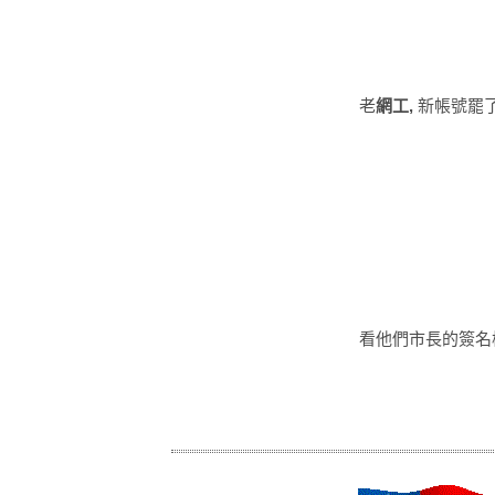
老
網工,
新帳號罷了
看他們市長的簽名檔