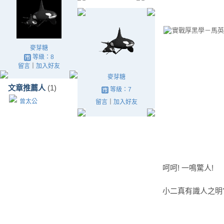
實戰厚黑學－馬英
麥芽糖
等級：8
留言
｜
加入好友
麥芽糖
文章推薦人
(1)
等級：7
曾太公
留言
｜
加入好友
呵呵! 一鳴驚人!
小二真有識人之明