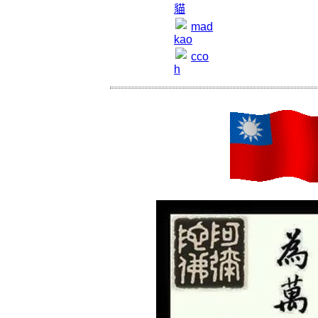
貓
mad
kao
cco
h