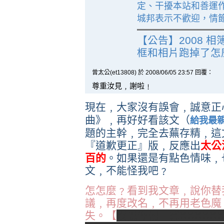
定、干擾本站和善運
城邦表示不歡迎，情
【公告】2008 
框和相片跑掉了怎
曾太公(et13808) 於 2008/06/05 23:57 回覆：
尊重汝見﹐謝啦﹗
現在﹐大家沒有誤會﹐誠意正
曲》﹐再好好看該文（
給我最
題的主幹﹐完全去蕪存精﹐這
『道歉更正』版﹐反應出
太公
百的
。如果還是有點色情味﹐
文﹐不能怪我吧﹖
怎怎麼﹖看到我文章﹐說你替
議﹐再度改名﹐不再用老色魔
失。【
沒說你朝三羃XXXXX