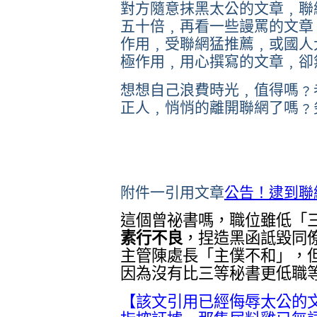
對方隨意抹黑太公的文章﹐聯
五十倍﹐再看一些謾罵的文章
作用﹐受聯網猛推薦﹐或國人
極作用﹐用心撰寫的文章﹐卻
想想自己浪費時光﹐值得嗎﹖
正人﹐悄悄的離開聯網了嗎﹖
附件一引用文章
公告！逮到聯
這個曾祕書嗎，職位雖低「
素行不良
，捏造黑函詆毀同
主管陳處長「主僕不和」，
因為沒有比三等秘書更低職
【該文引用已經侮辱太公的