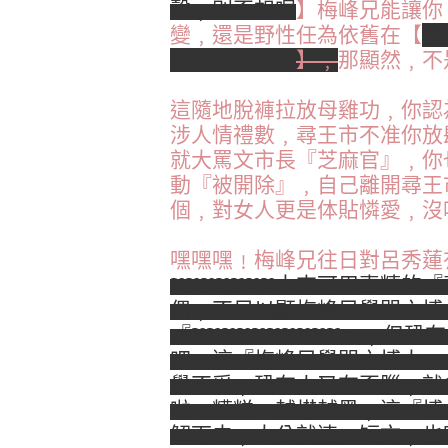
聲﹐別歪想喔
】梅峰兄能讓你
變﹐還是野性任為依舊在【
嘿
喔﹐拜託啦﹗
】﹐
那顯然﹐不
這隨地脫褲拉放母雞功﹐你認
涉人情禮數﹐尋王市不准你放
就大罵文市長『芝麻官』﹐你
動『被開除』﹐自己離開尋王
個﹐對女人更是体貼憐愛﹐沒
嘿嘿嘿﹗梅峰兄往日對呂秀蓮
XXXXXXX本來可用專精的
偶﹐不足以顯梅峰兄學問之博
『XXXXXXXXXX』﹐但
吧﹗這『梅峰兄學問之博大』
覺不妥﹐恐有人又有歪腦﹐就
啦﹗糟糕﹗越描越黑﹐這『博
解下去﹐太公就連一短文﹐也