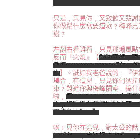
是歪XXXXXXXX公不能負責
只是﹐只見你﹐又致歉又致謝
你做錯什麼需要道歉﹖梅峰兄
謝﹖
左翻右看難看﹐只見那煽風點
反而『火熄』【
別亂歪想﹐不X
鳥吧XXXXXXXXXX傷神
也
】。誠如我老爸說的﹕『伊
場合﹐在這兒﹐只見你們猛拉
東﹖難道你與梅峰闢室﹐搞什
啦﹐
事XXXXXXXXXX白宮
言﹐絕對沒有任何影射此事。
不能負責喔﹗】
唉﹗見你在這兒﹐對太公的話
些話兒』﹐也沒提『吹吸』﹐