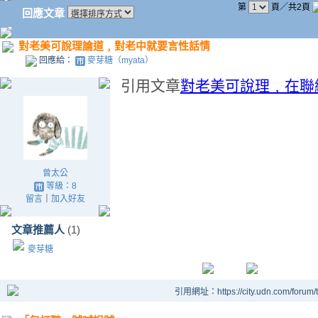
第
頁／共2頁
回應文章
對老美可說理論道﹐對老中就要言性話情
回應給：
麥芽糖（myata）
引用文章
對老美可說理﹐在聯
曾太公
等級：8
留言
｜
加入好友
文章推薦人
(1)
麥芽糖
引用網址：https://city.udn.com/forum