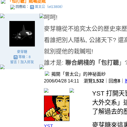
「包打聽」賊喊捉賊
回應給：
曾太公（et13808）
呵呵!
麥芽糖從不追究太公的歷史來歷,
看誰把別人隱私, 公諸天下? 還
就別提他的栽贓啦!
麥芽糖
等級：8
誰才是:
聯合網棧的「包打聽
」
留言
｜
加入好友
揭開「曾太公」的神祕面紗
2006/04/28 14:11 瀏覽
1,532
｜回應
8
｜
YST 打開
大外交系」這
了解過去的
麥芽糖來這
YST