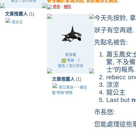
麥芽糖於家城法院, 自訴無良女網友.
留言
｜
加入好友
修改
｜
刪除
文章推薦人
(1)
今天先按鈴, 
曾太公
狀子有空再遞.
先點名被告:
蕭玉鳳女士:
麥芽糖
等級：7
繁, 不及
留言
｜
加入好友
士"的報馬.
rebecc
文章推薦人
(1)
涼涼
麥公曾孫~~~繼往
龍公主
聖"秀物"絕學
Last but
n
市長悠:
您能處理這些