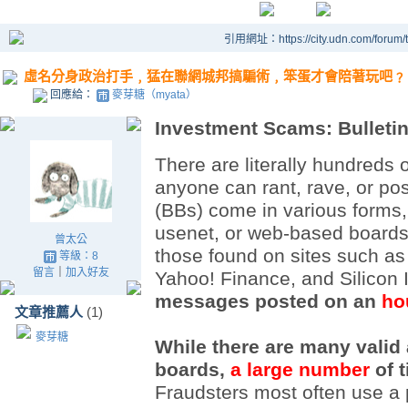
引用網址：https://city.udn.com/forum
虛名分身政治打手﹐猛在聯網城邦搞騙術﹐笨蛋才會陪著玩吧﹖
回應給：
麥芽糖（myata）
Investment Scams: Bulleti
There are literally hundreds
anyone can rant, rave, or pos
(BBs) come in various forms
usenet, or web-based boards.
曾太公
those found on sites such as
等級：8
留言
｜
加入好友
Yahoo! Finance, and Silicon 
messages posted on an
ho
文章推薦人
(1)
麥芽糖
While there are many valid
boards,
a large number
of t
Fraudsters most often use 