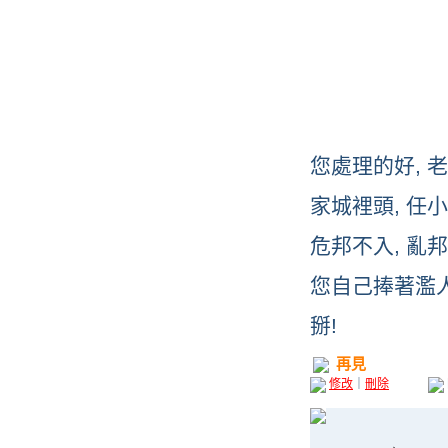
您處理的好, 
家城裡頭, 任小
危邦不入, 亂邦
您自己捧著濫人,
掰!
再見
修改
｜
刪除