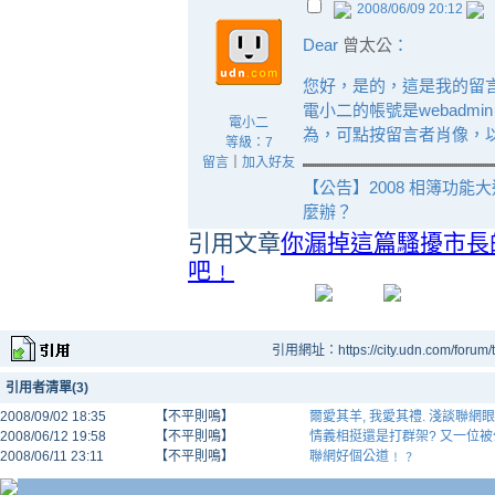
2008/06/09 20:12
Dear
曾太公
：
您好，是的，這是我的留
電小二的帳號是webadm
電小二
為，可點按留言者肖像，
等級：7
留言
｜
加入好友
【公告】2008 相簿功能
麼辦？
引用文章
你漏掉這篇騷擾市長
吧﹗
引用網址：https://city.udn.com/forum
引用者清單(3)
2008/09/02 18:35
【不平則鳴】
爾愛其羊, 我愛其禮. 淺談聯網
2008/06/12 19:58
【不平則鳴】
情義相挺還是打群架? 又一位被公
2008/06/11 23:11
【不平則鳴】
聯網好個公道﹗﹖