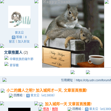
曾太公
等級：8
留言
｜
加入好友
文章推薦人
(2)
中華民族的端午節
麥芽糖
引用網址：https://city.udn.com/forum
小二的識人之明? 加入城邦才一天, 文章首頁推薦!
回應給：
曾太公（et13808）
加入城邦一天 文章首頁推薦!
修改
｜
刪除
回應給：
曾太公（et1380