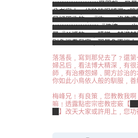
XXXXXXXXXX學問想﹐
公老實人﹐偵羷獉睍猼滿M算
見好即收的﹐『收』﹐沒使壞
XXXXXXXXXX『使壞』
是『Ｘ媽的』﹐糟糕﹗越描越
別色迷看我字﹐那是色不迷人
落落長﹐寫到那兒去了﹖還第
婦呂后﹐看法博大精深﹐有很
師﹐有治療怨婦﹑開方診治的
你如此小鳥依人般的馴服﹐善
梅峰兄﹗有良策﹐您教教我啊
嘛﹗透露點密宗密教密竅【
嘿
託
】改天大家或許用上﹐您功