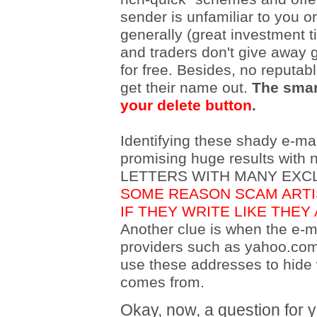
sender is unfamiliar to you 
generally (great investment ti
and traders don't give away 
for free. Besides, no reput
get their name out.
The smar
your delete button
.
Identifying these shady e-mai
promising huge results with 
LETTERS WITH MANY EXC
SOME REASON SCAM ARTIS
IF THEY WRITE LIKE THEY
Another clue is when the e-m
providers such as yahoo.co
use these addresses to hide
comes from.
Okay, now, a question for