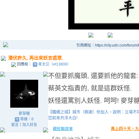
引用網址：https://city.udn.com/forum
潛伏許久, 再出來妖言惑眾.
回應給：
曾太公（et13808）
不但要抓魔頭, 還要抓他的龍套:
蔡英文指責的, 就是這群妖怪.
妖怪還罵別人妖怪. 呵呵! 麥芽
【鐵橘之城】城市（婉謝）你加入。說明：立場不同
麥芽糖
您前來共浮大白!
等級：8
留言
｜
加入好友
親民聯誼會
馬上四十天，九