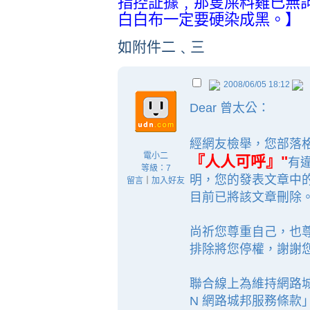
指控証據﹐那隻屎料雞已無
白白布一定要硬染成黑。】
如附件二﹑三
2008/06/05 18:12
Dear 曾
太公
：
經網友檢舉，您部落格
電小二
『人人可呼』
"
有
等級：7
明，您的發表文章中
留言
｜
加入好友
目前已將該文章刪除
尚祈您尊重自己，也
排除將您停權，謝謝
聯合線上為維持網路
N 網路城邦服務條款