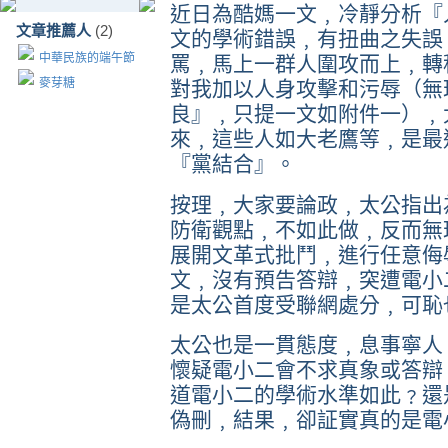
近日為酷媽一文﹐冷靜分析『
文章推薦人
(2)
文的學術錯誤﹐有扭曲之失誤
中華民族的端午節
罵﹐馬上一群人圍攻而上﹐轉
麥芽糖
對我加以人身攻擊和污辱（無
良』﹐只提一文如附件一）﹐
來﹐這些人如大老鷹等﹐是最
『黨結合』。
按理﹐大家要論政﹐太公指出
防衛觀點﹐不如此做﹐反而無
展開文革式批鬥﹐進行任意侮
文﹐沒有預告答辯﹐突遭電小
是太公首度受聯網處分﹐可恥
太公也是一貫態度﹐息事寧人
懷疑電小二會不求真象或答辯
道電小二的學術水準如此﹖還
偽刪﹐結果﹐卻証實真的是電