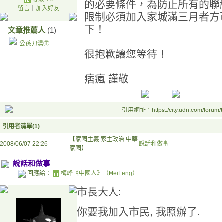
的必要條件，為防止所有的聯
留言
｜
加入好友
限制必須加入家城滿三月者方
下！
文章推薦人
(1)
公孫刀湯㊣
很抱歉讓您等待！
痞瘋 謹敬
引用網址：https://city.udn.com/forum
引用者清單(1)
【家國主義 家主政治 中華
2008/06/07 22:26
說話和做事
家國】
說話和做事
回應給：
梅峰《中國人》（MeiFeng）
市長大人:
你要我加入市民, 我照辦了.