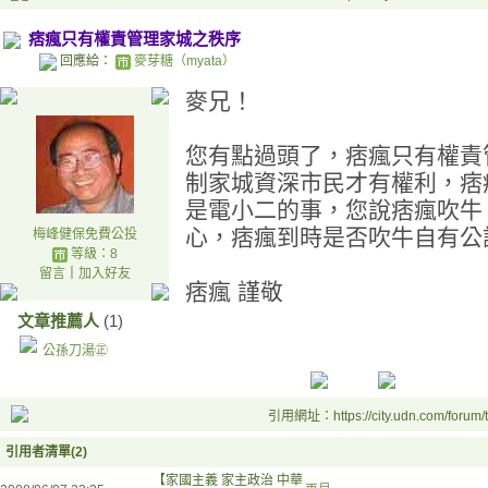
痞瘋只有權責管理家城之秩序
回應給：
麥芽糖（myata）
麥兄！
您有點過頭了，痞瘋只有權責
制家城資深市民才有權利，痞
是電小二的事，您說痞瘋吹牛
心，痞瘋到時是否吹牛自有公
梅峰健保免費公投
等級：8
留言
｜
加入好友
痞瘋 謹敬
文章推薦人
(1)
公孫刀湯㊣
引用網址：https://city.udn.com/forum
引用者清單(2)
【家國主義 家主政治 中華