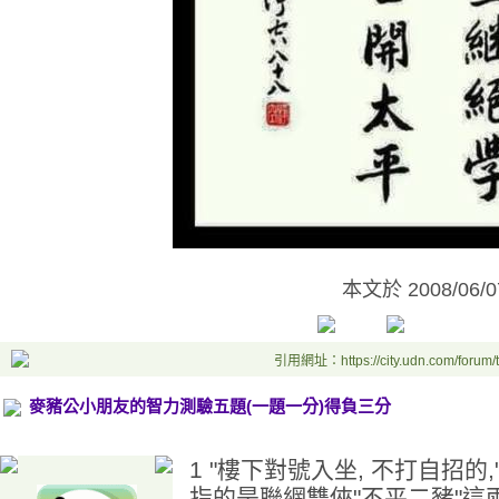
本文於
2008/06/
引用網址：https://city.udn.com/forum
麥豬公小朋友的智力測驗五題(一題一分)得負三分
1 "樓下對號入坐, 不打自招
指的是聯網雙俠"不平二豬"