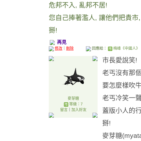
危邦不入, 亂邦不居!
您自己捧著濫人, 讓他們把貴市, 
掰!
再見
修改
｜
刪除
回應給：
梅峰《中國人》（M
市長愛說笑!
老丐沒有那個
要怎麼樣吹牛,
老丐冷笑一聲
麥芽糖
等級：7
蓋版小人的行為
留言
｜
加入好友
掰!
麥芽糖(mya