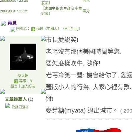
2008/06/07 22:25
再見
家國】
【家國主義 家主政治 中華
2008/06/07 22:25
再見
家國】
再見
回應給：
梅峰《中國人》（MeiFeng）
市長愛說笑!
老丐沒有那個美國時間等您.
要怎麼樣吹牛, 隨你!
老丐冷笑一聲: 機會給你了, 您
麥芽糖
等級：8
蓋版小人的行為, 大家心裡有數.
留言
｜
加入好友
掰!
文章推薦人
(1)
公孫刀湯㊣
麥芽糖(myata) 退出城市。
(
200