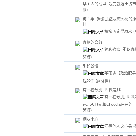
某个人的马甲. 說完就退出城市
糖)
狗血集: 獨腳強盜栽贓突槌的
料.
檳榔西施學風水
聯網的公敵
獨腳強盜, 重返聯
芽糖)
引起公憤
華碩@【政治肥皂
起公憤
(麥芽糖)
有一種分別, 叫做是非.
有一種分別, 叫做是
ex, SCFtw 和Chocola在另外
芽糖)
網友小心!
汙辱他人之市長