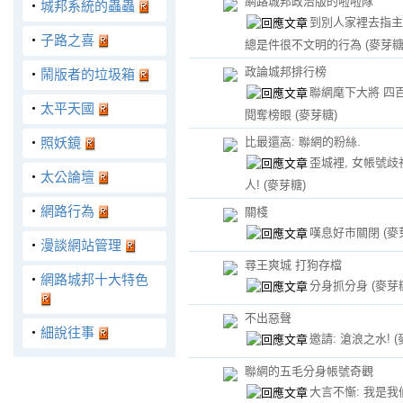
網路城邦政治版的啦啦隊
‧
城邦系統的蟲蟲
到別人家裡去指主
‧
子路之喜
總是件很不文明的行為
(麥芽糖
政論城邦排行榜
‧
鬧版者的垃圾箱
聯網麾下大將 四
‧
太平天國
閱奪榜眼
(麥芽糖)
‧
照妖鏡
比最還高: 聯網的粉絲.
歪城裡, 女帳號歧
‧
太公論壇
人!
(麥芽糖)
‧
網路行為
關棧
嘆息好市關閉
(麥
‧
漫談網站管理
尋王爽城 打狗存檔
‧
網路城邦十大特色
分身抓分身
(麥芽
不出惡聲
‧
細說往事
邀請: 滄浪之水!
(
聯網的五毛分身帳號奇觀
大言不慚: 我是我