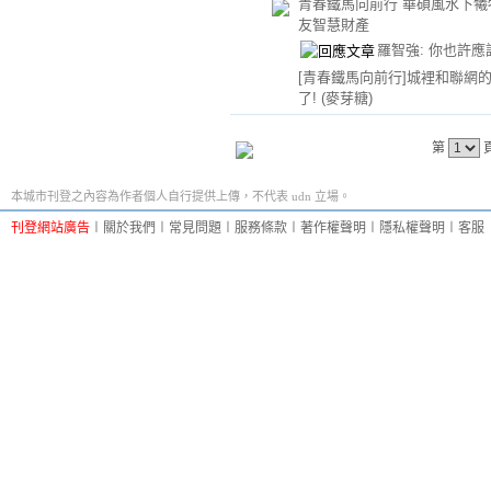
青春鐵馬向前行 華碩風水下犧
友智慧財產
羅智強: 你也許應
[青春鐵馬向前行]城裡和聯網
了!
(麥芽糖)
第
本城市刊登之內容為作者個人自行提供上傳，不代表 udn 立場。
刊登網站廣告
︱
關於我們
︱
常見問題
︱
服務條款
︱
著作權聲明
︱
隱私權聲明
︱
客服