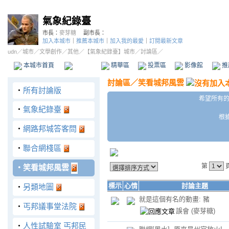
氣象紀錄臺
市長：
麥芽糖
副市長：
加入本城市
｜
推薦本城市
｜
加入我的最愛
｜
訂閱最新文章
udn
／
城市
／
文學創作
／
其他
／
【氣象紀錄臺】城市
／討論區／
本城市首頁
討論區
精華區
投票區
影像館
推
討論區
／
笑看城邦風雲
‧
所有討論版
希望所有的
‧
氣象紀錄臺
根
‧
網路邦城答客問
‧
聯合網棧區
第
‧
笑看城邦風雲
標示
心情
討論主題
‧
另類地圖
就是這個有名的動畫: 豬
‧
丐邦議事堂法院
誤會
(麥芽糖)
‧
人性試驗室 丐邦民