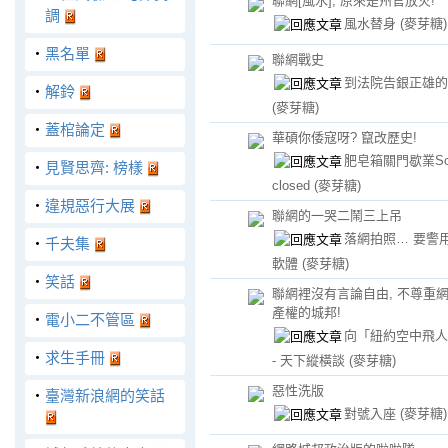
聯網[風水], 原來是州官放火!
調
風水替身
(麥芽糖)
‧
黑名單
聯網戰史
到法院告銀正雄的1
‧
解鈴
(麥芽糖)
‧
蓋棺論定
華碩你倭寇呀? 竄改歷史!
肥皂箱關門歇業Soa
‧
見賢思齊: 榜樣
closed
(麥芽糖)
‧
違規惡行大展
聯網的一哭二鬧三上吊
落網拍照… 要警
‧
千夫集
軟體
(麥芽糖)
‧
笑話
聯網裡沒有言論自由, 不尊重
產權的城邦!
‧
電小二不管區
向「紐約空中飛人
‧
求生手冊
- 天下縱橫談
(麥芽糖)
惡性洗版
‧
臺灣新浪網的笑話
對號入座
(麥芽糖)