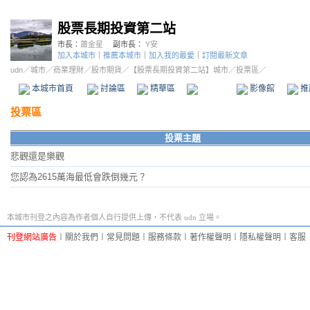
股票長期投資第二站
市長：
蕭金星
副市長：
Y安
加入本城市
｜
推薦本城市
｜
加入我的最愛
｜
訂閱最新文章
udn
／
城市
／
商業理財
／
股市期貨
／
【股票長期投資第二站】城市
／投票區／
本城市首頁
討論區
精華區
投票區
影像館
推
投票區
投票主題
悲觀還是樂觀
您認為2615萬海最低會跌倒幾元？
本城市刊登之內容為作者個人自行提供上傳，不代表 udn 立場。
刊登網站廣告
︱
關於我們
︱
常見問題
︱
服務條款
︱
著作權聲明
︱
隱私權聲明
︱
客服