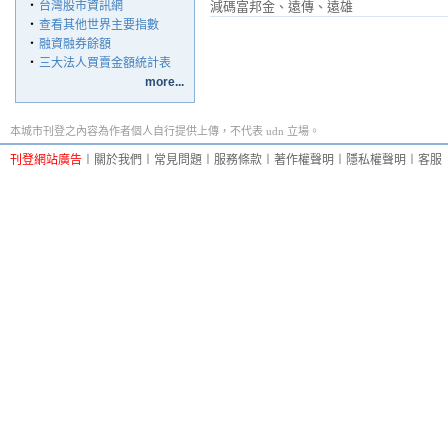
‧
台灣股市資訊網
減碼富邦金、遠傳、遠雄
‧
查看其他世界主要指數
‧
融資融券餘額
‧
三大法人買賣金額統計表
more...
本城市刊登之內容為作者個人自行提供上傳，不代表 udn 立場。
刊登網站廣告
︱
關於我們
︱
常見問題
︱
服務條款
︱
著作權聲明
︱
隱私權聲明
︱
客服