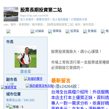
股票長期投資第二站
https://city.udn.com/434
加入本城市
｜
推薦本城市
｜
加入我的最愛
｜
訂閱最新文章
udn
／
城市
／
商業理財
／
股市期貨
／
【股票長期投資第二站】城市
／城市首頁／
本城市首頁
討論區
精華區
投票區
影像館
推
市長
股票投資風險大，請小心謹慎！
市場上常有流行某一支股票或某種
必須假設它是錯的。
蕭金星
副市長
最新留言
‧
Y安
小澄x24264說：
台灣全台高檔介紹所｜外送服務
城市位置
本店主打本土優質正妹，資料透
東奧克山派／180,395
專人一對一需求分析，依喜好精
風格多元：女友系、清新學生、