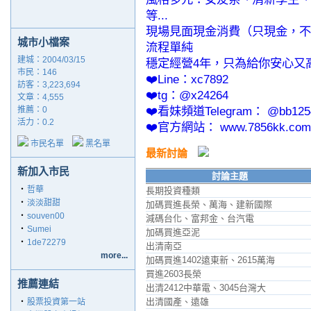
等...
現場見面現金消費（只現金，不
城市小檔案
流程單純
建城：2004/03/15
穩定經營4年，只為給你安心又
市民：146
❤️Line：xc7892
訪客：3,223,694
❤️tg：@x24264
文章：4,555
❤️看妹頻道Telegram： @bb125
推薦：
0
活力：0.2
❤️官方網站： www.7856kk.com
市民名單
黑名單
最新討論
新加入市民
討論主題
‧
哲華
長期投資種類
‧
淡淡甜甜
加碼買進長榮、萬海、建新國際
‧
souven00
減碼台化、富邦金、台汽電
‧
Sumei
加碼買進亞泥
‧
1de72279
出清南亞
more...
加碼買進1402遠東新、2615萬海
買進2603長榮
推薦連結
出清2412中華電、3045台灣大
出清國產、遠雄
‧
股票投資第一站