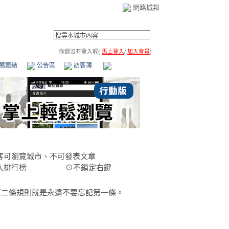
網路城邦
你還沒有登入喔(
馬上登入
/
加入會員
)
薦連結
公告區
訪客簿
市政中心
(0)
客可瀏覽城市、不可發表文章
入排行榜
⊙不鎖定右鍵
第二條規則就是永遠不要忘記第一條。