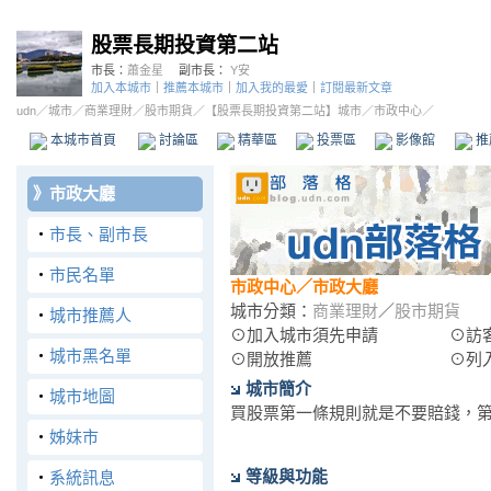
股票長期投資第二站
市長：
蕭金星
副市長：
Y安
加入本城市
｜
推薦本城市
｜
加入我的最愛
｜
訂閱最新文章
udn
／
城市
／
商業理財
／
股市期貨
／
【股票長期投資第二站】城市
／市政中心／
本城市首頁
討論區
精華區
投票區
影像館
推
》
市政大廳
‧
市長、副市長
‧
市民名單
市政中心
／市政大廳
城市分類：
商業理財
／
股市期貨
‧
城市推薦人
⊙加入城市須先申請
⊙訪
‧
城市黑名單
⊙開放推薦
⊙列
城市簡介
‧
城市地圖
買股票第一條規則就是不要賠錢，
‧
姊妹市
等級與功能
‧
系統訊息