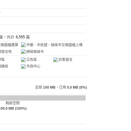
)
篇，共計
4,555
篇
交換圖檔選擇
市徽、市民證、姊妹市交換圖檔上傳
擇居住地
締結姊妹市
華區
公告區
訪客留言
薦連結
市政中心
全部
100 MB
，已用
0.0 MB (0%)
剩餘空間
100.0 MB (100%)