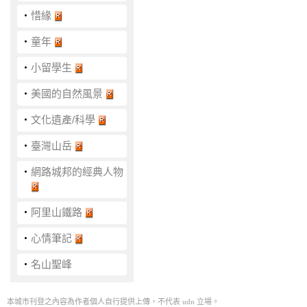
‧
惜緣
‧
童年
‧
小留學生
‧
美國的自然風景
‧
文化遺產/科學
‧
臺灣山岳
‧
網路城邦的經典人物
‧
阿里山鐵路
‧
心情筆記
‧
名山聖峰
本城市刊登之內容為作者個人自行提供上傳，不代表 udn 立場。