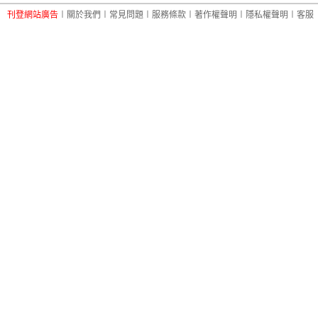
刊登網站廣告
︱
關於我們
︱
常見問題
︱
服務條款
︱
著作權聲明
︱
隱私權聲明
︱
客服