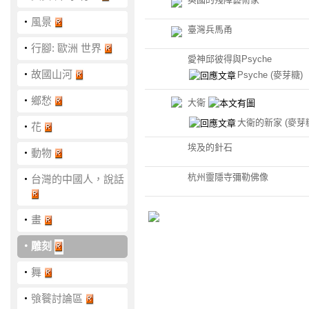
‧
風景
臺灣兵馬甬
‧
行腳: 歐洲 世界
愛神邱彼得與Psyche
‧
故國山河
Psyche
(麥芽糖)
‧
鄉愁
大衛
大衛的新家
(麥芽
‧
花
埃及的針石
‧
動物
杭州靈隱寺彌勒佛像
‧
台灣的中國人，說話
‧
畫
‧
雕刻
‧
舞
‧
飸餮討論區