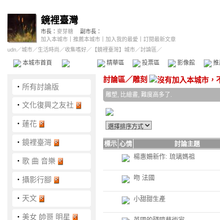
鏡裡臺灣
市長：
麥芽糖
副市長：
加入本城市
｜
推薦本城市
｜
加入我的最愛
｜
訂閱最新文章
udn
／
城市
／
生活時尚
／
收集嗜好
／
【鏡裡臺灣】城市
／討論區／
本城市首頁
討論區
精華區
投票區
影像館
推
討論區
／
雕刻
‧
所有討論版
雕塑, 比繪畫, 難度高多了.
‧
文化復興之友社
‧
蓮花
‧
鏡裡臺灣
標示
心情
討論主題
楊惠姍新作: 琉璃媽祖
‧
歌 曲 音樂
吻 法國
‧
攝影行腳
‧
天文
小甜甜生產
‧
美女 帥哥 明星
英國的殘障藝術家