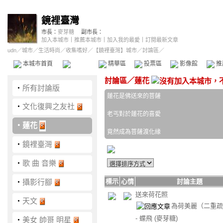
鏡裡臺灣
市長：
麥芽糖
副市長：
加入本城市
｜
推薦本城市
｜
加入我的最愛
｜
訂閱最新文章
udn
／
城市
／
生活時尚
／
收集嗜好
／
【鏡裡臺灣】城市
／討論區／
本城市首頁
討論區
精華區
投票區
影像館
推
討論區
／
蓮花
‧
所有討論版
蓮花是佛送來的菩薩
‧
文化復興之友社
老丐對於蓮花的喜愛
‧
蓮花
竟然成為菩薩渡化緣
‧
鏡裡臺灣
‧
歌 曲 音樂
‧
攝影行腳
標示
心情
討論主題
送來荷花照
‧
天文
為荷美麗（二重疏
- 蝶飛
(麥芽糖)
‧
美女 帥哥 明星