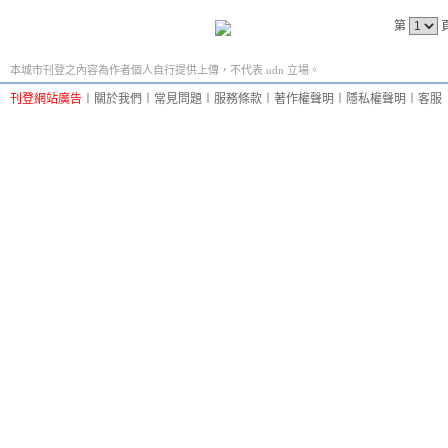
第
本城市刊登之內容為作者個人自行提供上傳，不代表 udn 立場。
刊登網站廣告
︱
關於我們
︱
常見問題
︱
服務條款
︱
著作權聲明
︱
隱私權聲明
︱
客服