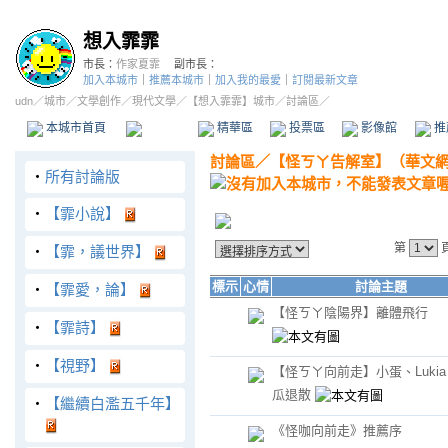
想入霏霏
市長：
作家夏霏
副市長：
加入本城市
｜
推薦本城市
｜
加入我的最愛
｜
訂閱最新文章
udn
／
城市
／
文學創作
／
現代文學
／
【想入霏霏】城市
／討論區／
本城市首頁
討論區
精華區
投票區
影像館
推
討論區
／
【怪ㄎㄚ告解室】（華文
‧
所有討論版
‧
【霏小說】
第
‧
【霏，議世界】
標示
心情
討論主題
‧
【霏愛，論】
【怪ㄎㄚ陰陽界】離體飛行
‧
【霏詩】
‧
【視野】
【怪ㄎㄚ向前走】小蛋、Luki
瓜退散
‧
【繼續白濫五千年】
《怪咖向前走》推薦序