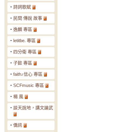
‧
詩詞歌賦
‧
民間 傳說 故事
‧
逸麟 專區
‧
letitbe. 專區
‧
四分衛 專區
‧
子懿 專區
‧
faith♪信心 專區
‧
SCFmusic 專區
‧
楊 風
‧
談天說地，講文論武
‧
僑訊