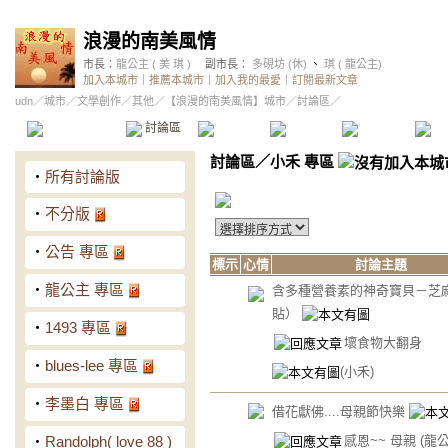
浪漫的南美風情
市長：
龍公主 ( 美 琪 )
副市長：
多硯坊 (休)
、
琪 ( 龍公主)
加入本城市
｜
推薦本城市
｜
加入我的最愛
｜
訂閱最新文章
udn
／
城市
／
文學創作
／
其他
／
【浪漫的南美風情】城市
／討論區／
本城市首頁
討論區
精華區
投票區
影像館
推
討論區
／
小禾 專區
‧
所有討論版
‧
不分版
‧
公告 專區
標示
心情
討論主題
‧
龍公主 專區
含多種營養素的神奇寶貝－芝
貼）
‧
1493 專區
壞食物大翻身
‧
blues-lee 專區
(小禾)
‧
李墨白 專區
借花獻佛....母親節快樂
感恩~~ 母親
(龍公
‧
Randolph( love 88 )