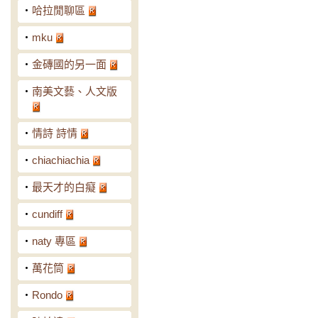
‧
哈拉閒聊區
‧
mku
‧
金磚國的另一面
‧
南美文藝、人文版
‧
情詩 詩情
‧
chiachiachia
‧
最天才的白癡
‧
cundiff
‧
naty 專區
‧
萬花筒
‧
Rondo