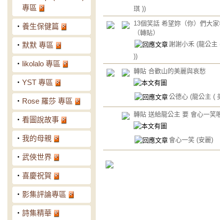
專區
琪 ))
13個笑話 希望妳（你）們大
‧
養生保健篇
（轉貼）
謝謝小禾
(龍公主 
‧
默默 專區
))
‧
likolalo 專區
轉貼 合歡山的美麗與哀愁
‧
YST 專區
公德心
(龍公主 ( 美
‧
Rose 羅莎 專區
轉貼 送給龍公主 要 會心一笑
‧
看圖說故事
‧
我的母親
會心一笑
(安麗)
‧
武俠世界
‧
喜慶祝賀
‧
影集評論專區
‧
詩集精華