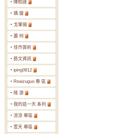
‧
陳柏達
‧
瑀 璇
‧
戈筆揚
‧
蕭 何
‧
佳作賞析
‧
藝文資訊
‧
iping0812
‧
Reaizuguo 專 區
‧
陸 游
‧
我的這一天 系列
‧
涼涼 專區
‧
雲天 專區