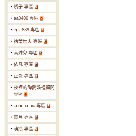
‧
琇子 專區
‧
aa0408 專區
‧
egjc888 專區
‧
拾荒樵夫 專區
‧
高妹兒 專區
‧
依凡 專區
‧
正哥 專區
‧
夜裡的陶愛婚禮顧問
專區
‧
coach.chiu 專區
‧
靈月 專區
‧
萌痕 專區