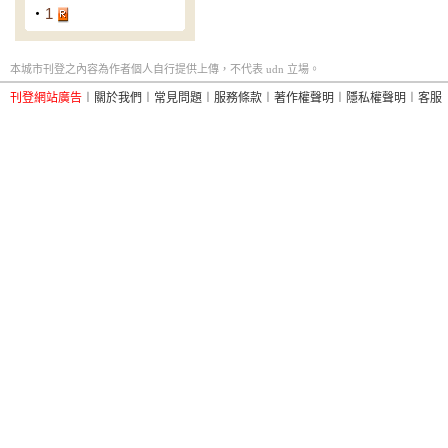
‧
1
本城市刊登之內容為作者個人自行提供上傳，不代表 udn 立場。
刊登網站廣告
︱
關於我們
︱
常見問題
︱
服務條款
︱
著作權聲明
︱
隱私權聲明
︱
客服