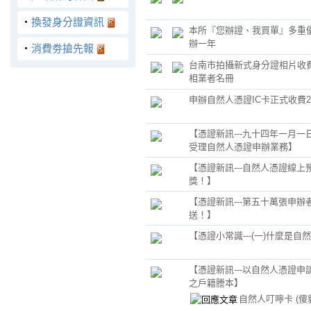
‧
換發身分證資訊
本所『您辦證、我買單』多重
辦一年
‧
消費劵搶先報
台南市拍攝新式身分證相片收費
相業者名冊
申辦自然人憑證IC卡正式收費2
【憑證新訊---九十四年一月一
受理自然人憑證申辦業務】
【憑證新訊---自然人憑證線上
獎！】
【憑證新訊---第五十萬張申辦
送！】
【憑證小常識---(一)什麼是自
【憑證新訊---以自然人憑證申
之戶籍謄本】
自然人叮嚀卡
(傻