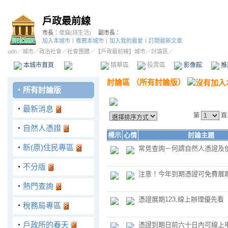
戶政最前線
市長：
傻貓(詩生活)
副市長：
加入本城市
｜
推薦本城市
｜
加入我的最愛
｜
訂閱最新文章
udn
／
城市
／
政治社會
／
社會團體
／
【戶政最前線】城市
／討論區／
本城市首頁
討論區
精華區
投票區
影像館
推
討論區
（
所有討論版
）
‧
所有討論版
‧
最新消息
第
頁
‧
自然人憑證
標示
心情
討論主題
‧
新(原)住民專區
常見查詢－何謂自然人憑證及
‧
不分版
注意！今年到期憑證可免費展
‧
熱門查詢
憑證展期123,線上辦理優先看
‧
稅務局專區
‧
戶政所的春天
憑證到期日前六十日內可線上