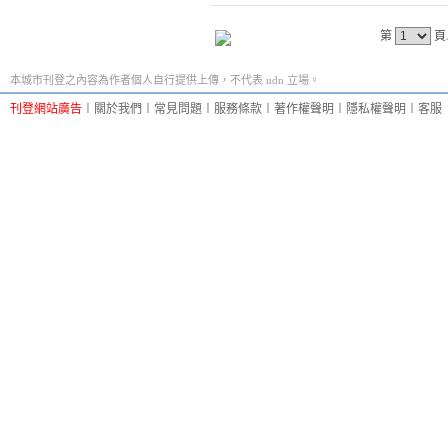
第
頁
本城市刊登之內容為作者個人自行提供上傳，不代表 udn 立場。
刊登網站廣告
︱
關於我們
︱
常見問題
︱
服務條款
︱
著作權聲明
︱
隱私權聲明
︱
客服