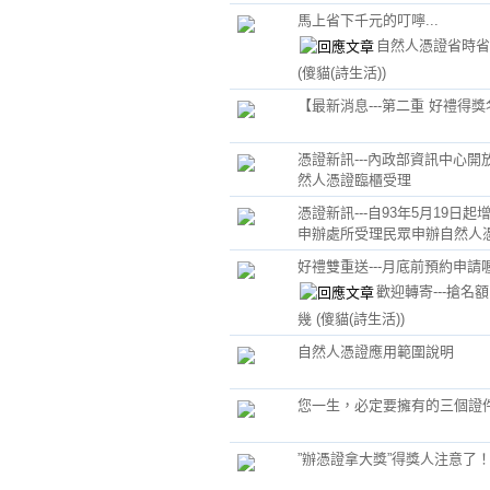
馬上省下千元的叮嚀...
自然人憑證省時省
(傻貓(詩生活))
【最新消息---第二重 好禮得獎
憑證新訊---內政部資訊中心開
然人憑證臨櫃受理
憑證新訊---自93年5月19日起
申辦處所受理民眾申辦自然人
好禮雙重送---月底前預約申請
歡迎轉寄---搶名
幾
(傻貓(詩生活))
自然人憑證應用範圍說明
您一生，必定要擁有的三個證
”辦憑證拿大獎”得獎人注意了