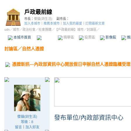
戶政最前線
市長：
傻貓(詩生活)
副市長：
加入本城市
｜
推薦本城市
｜
加入我的最愛
｜
訂閱最新文章
udn
／
城市
／
政治社會
／
社會團體
／
【戶政最前線】城市
／討論區／
本城市首頁
討論區
精華區
投票區
影像館
推
討論區
／
自然人憑證
憑證新訊---內政部資訊中心開放假日申辦自然人憑證臨櫃受理
發布單位/內政部資訊中心
傻貓(詩生活)
等級：8
留言
｜
加入好友