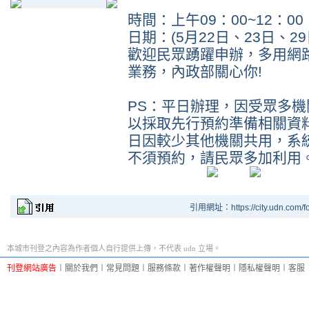
時間：上午09：00~12：00 
日期：(5月22日、23日、29
歡迎民眾踴躍申辦，多用網
業務，內政部關心你!
PS：平日辦理，因受眾多
以採取先行預約準備相關資
日因較少其他機關共用，系
不須預約，請民眾多加利用
引用網址：https://city.udn.com/f
本城市刊登之內容為作者個人自行提供上傳，不代表 udn 立場。
刊登網站廣告
︱
關於我們
︱
常見問題
︱
服務條款
︱
著作權聲明
︱
隱私權聲明
︱
客服