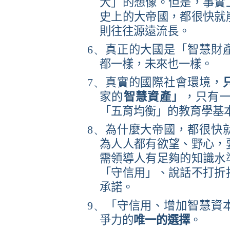
大」的想像。但是，事實
史上的大帝國，都很快就
則往往源遠流長。
6、
真正的大國是「智慧財
都一樣，未來也一樣。
7、
真實的國際社會環境，
家的
智慧資產」
，只有
「五育均衡」的教育學基
8、
為什麼大帝國，都很快
為人人都有欲望、野心，
需領導人有足夠的知識水
「守信用」、說話不打折
承諾。
9、
「守信用、增加智慧資
爭力的
唯一的選擇
。