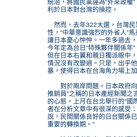
統治，將國民黨誣為“外來政權”
利於日本對台灣的操控。
然而，去年322大選，台灣民
性，“中華意識強烈的外省人”馬
讓日本憂心忡忡。一年多過去
今年定為台日“特殊夥伴關係年
但在日本右翼和親日獨派眼中，
情況沒有改變過。只是，出乎
暴，使得日本在台海角力場上
對於兩岸問題，日本政府向來
推銷員”之稱的日本產經新聞之
的心態。上月在台北舉行的“國
者在分析文章中有很深的感受：
說，民間關係良好的日台關係
重要的轉換期。”