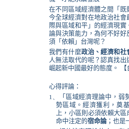
在不同區域經濟體之間「既
今全球經濟對在地政治社會
際與區域和平」的經濟現實
論與決策能力，為何不好好
須「依賴」台灣呢？
我們有什麼
政治、經濟和社
人無法取代的呢？認真找出
崛起新中國最好的態度。
【
心得評論：
1、
「區域經濟理論中，弱
勢區域。經濟獲利，奠
上，小區則必須依賴大區
命中注定的
宿命論
；也是