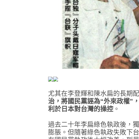
尤其在李登輝和陳水扁的長期
治，將國民黨誣為“外來政權”
利於日本對台灣的操控
。
過去二十年李扁綠色執政後，
膨脹。但隨著綠色執政失敗下