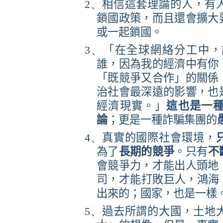
2、
相信這套理論的人，有
鎖國政策，而且還會擴大
或一起鎖國。
3、
「在全球網絡分工中，
誰，因為我的經濟中有你
「既競爭又合作」的關係
治社會最深遠的影響，也
經濟現實。」
這也是一
論
；更是一種詐騙集團的
4、
真實的國際社會環境，
為了
長期的競爭
。只有
不
會競爭力，才能出人頭地
司，才能打敗巨人，鴻海
出來的；國家，也是一樣
5、
過去所謂的大國，土地