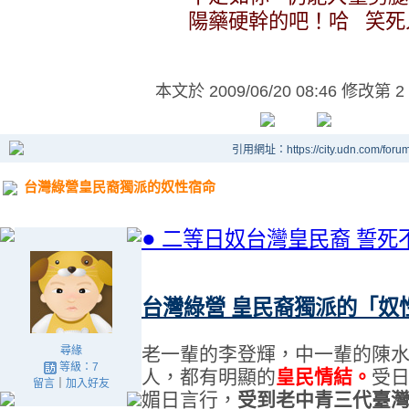
陽藥硬幹的吧！哈 笑死
本文於
2009/06/20 08:46 修改第 2
引用網址：https://city.udn.com/foru
台灣綠營皇民裔獨派的奴性宿命
●
二等日奴
台灣皇民
裔
誓死
台灣綠營 皇民裔獨派的「奴
老一輩的李登輝，中一輩的陳
尋緣
等級：7
人，都有明顯的
皇民情結。
受
留言
｜
加入好友
媚日言行，
受到老中青三代臺