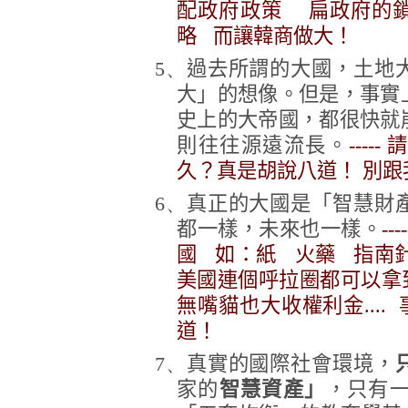
配政府政策 扁政府的
略 而讓韓商做大！
5、
過去所謂的大國，土地
大」的想像。但是，事實
史上的大帝國，都很快就
則往往源遠流長。
---
久？真是胡說八道！ 別
6、
真正的大國是「智慧財
都一樣，未來也一樣。
-
國 如：紙 火藥 指南針.
美國連個呼拉圈都可以拿
無嘴貓也大收權利金....
道！
7、
真實的國際社會環境，
家的
智慧資產」
，只有