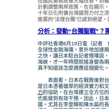
在國民黨執政後大幅改善，到
計劃調整兩岸政策，在在顯示
十年日化附傭台灣國努力付之
進黨的“法理台獨”已感到絕望，
分析：發動“台獨聖戰”？
中評社香港6月19日電（記者
全球性金融海嘯，意外地加速
之快，讓日本駐台記者慨嘆說，
海峽，才一年時間就搖身變為
真不知道該怎麼適應這個變化
表面看，日本在戰敗後對台
是日本憑著雄厚的經濟實力和
力
的協助，在台灣建立全方位
也能做到有效干預，因此，日
國。尤其在李登輝和陳水扁的