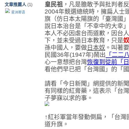
皇民祖
，凡是膽敢予與批判者反
文章推薦人
(1)
2004年競選總統時，擁扁人
星洲寄语
旗（仿日本太陽旗的「臺灣國
說日本治台是「不幸中的大幸
本人不必因虐台而道歉，因台人
下，並未受過日本教育，只是
孫中國人，要做
日本奴
。叫著
民國36年(1947年)鬧出
「二二
心一意想把台灣
恢復到從前「
看他們早已把「台灣國」的「
請看「今日新聞」網提供的新
有同樣的紅膏藥，這表示「台
子夢寐以求的事。
↑紅衫軍當年發動倒扁，「台灣
道升旗。