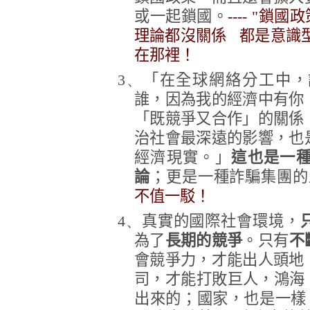
或一起鎖國。
---- "
理論都沒關係 都是意識
在那裡！
3、
「在全球網絡分工中，
誰，因為我的經濟中有你
「既競爭又合作」的關係
治社會最深遠的影響，也
經濟現實。」
這也是一
論
；更是一種詐騙集團的
不值一駁！
4、
真實的國際社會環境，
為了
長期的競爭
。只有
不
會競爭力，才能出人頭地
司，才能打敗巨人，鴻海
出來的；國家，也是一樣