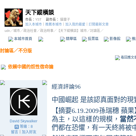
天下縱橫談
市長：
YST
副市長：
貓靈子
加入本城市
｜
推薦本城市
｜
加入我的最愛
｜
訂閱最新文章
udn
／
城市
／
政治社會
／
政治時事
／
【天下縱橫談】城市
／討論區／
本城市首頁
討論區
精華區
投票區
影像館
推
討論區
／
不分版
看回應文
依賴中國的奴性宿命論
經濟評論
96
中國崛起
是該認真面對的現
【摘要
6.19.2009
孫瑞穗
蘋果
為主，以這樣的規模，
當然
David Skywalker
們都在恐懼，有一天終將被
等級：8
留言
｜
加入好友