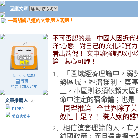
回應文章
一篇胡說八道的文章,丟人現眼！
不可否認的是 中國人因近代
洋"心態 對自己的文化和實
看出端倪！ 文中雖強調"以小
論 其心可議！
1、
「區域經濟理論中，弱
frankhsu3353
勢區域。經濟獲利，奠
等級：
留言
｜
加入好友
上，小區則必須依賴大區
命中注定的
宿命論
；也是
文章推薦人
(2)
- 同理推論 全世界除了
P1PB0Y
奴性十足？！ 賺人家的錢
愛台也愛中
2、
相信這套理論的人，有
鎖國政策，而且還會擴大