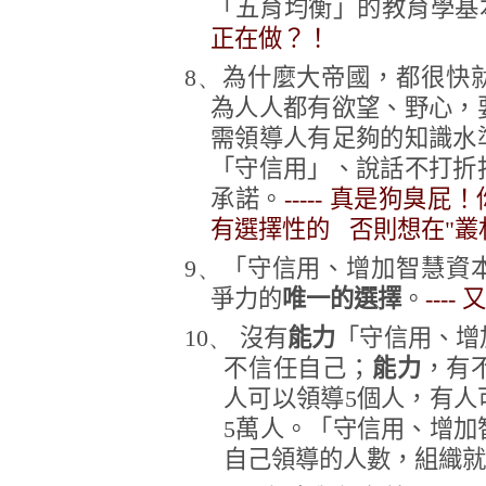
「五育均衡」的教育學基
正在做？！
8、
為什麼大帝國，都很快
為人人都有欲望、野心，
需領導人有足夠的知識水
「守信用」、說話不打折
承諾。
----- 真是狗
有選擇性的 否則想在"叢
9、
「守信用、增加智慧資
爭力的
唯一的選擇
。
---
10、
沒有
能力
「守信用、增
不信任自己；
能力
，有
人可以領導
5
個人，有人
5
萬人。「守信用、增加
自己領導的人數，組織就