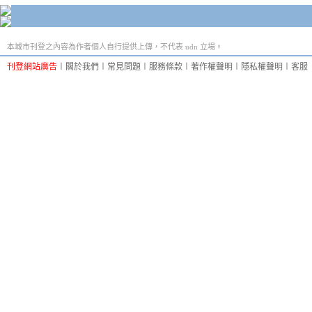
本城市刊登之內容為作者個人自行提供上傳，不代表 udn 立場。
刊登網站廣告
︱
關於我們
︱
常見問題
︱
服務條款
︱
著作權聲明
︱
隱私權聲明
︱
客服