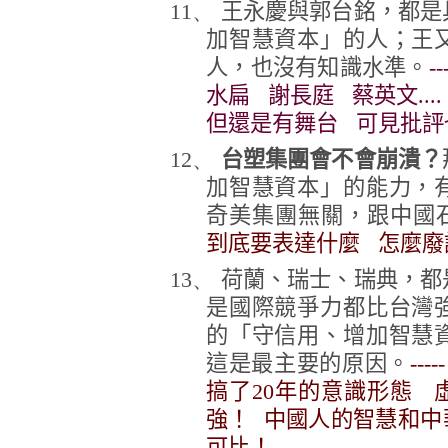
11、
王永慶與郭台銘，都是
加智慧資本」的人；王
人，也沒有知識水準。
-
水扁 謝長庭 蔡英文..
但還是有舞台 可見批評
12、
台塑集團會不會崩潰？
加智慧資本」的能力，
奇美集團無關，跟中國
到底要表達什麼 怎麼廢
13、
荷蘭、瑞士、瑞典，都
是國際競爭力都比台灣
的「守信用、增加智慧
這是最主要的原因。
--
搞了20年的意識形態 
強！ 中國人的智慧和中
可比！