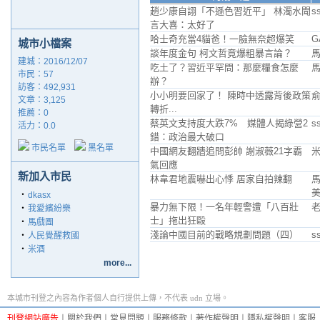
趙少康自詡「不遜色習近平」 林濁水聞
s
言大喜：太好了
哈士奇充當4貓爸！一臉無奈超爆笑
G
城市小檔案
談年度金句 柯文哲竟爆粗暴言論？
建城：2016/12/07
吃土了？習近平罕問：那麼糧食怎麼
市民：57
辦？
訪客：492,931
小小明要回家了！ 陳時中透露背後政策
俞
文章：3,125
轉折...
推薦：
0
蔡英文支持度大跌7% 媒體人揭綠營2
s
活力：0.0
錯：政治最大破口
市民名單
黑名單
中國網友翻牆追問彭帥 謝淑薇21字霸
氣回應
新加入市民
林韋君地震嚇出心悸 居家自拍辣翻
美
‧
dkasx
暴力無下限！一名年輕警遭「八百壯
‧
我愛繽紛樂
士」拖出狂毆
‧
馬戲團
淺論中國目前的戰略規劃問題（四）
s
‧
人民覺醒救國
‧
米酒
more...
本城市刊登之內容為作者個人自行提供上傳，不代表 udn 立場。
刊登網站廣告
︱
關於我們
︱
常見問題
︱
服務條款
︱
著作權聲明
︱
隱私權聲明
︱
客服