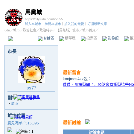
馬黨城
https://city.udn.com/22555
加入本城市
｜
推薦本城市
｜
加入我的最愛
｜
訂閱最新文章
udn
／
城市
／
政治社會
／
政治時事
／
【馬黨城】城市
／城市首頁／
本城市首頁
討論區
精華區
投票區
影像館
推
市長
最新留言
koojmcs4zz說：
愛愛，那裡裂開了…預防會陰撕裂這些N
ss77
副市長
‧
俞ck
城市位置
最新討論
魔鬼海岸／515,395
討論主題