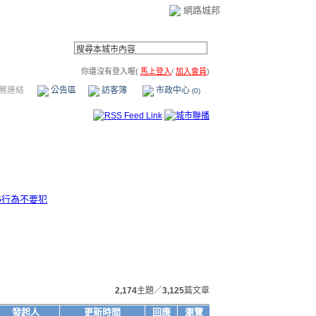
網路城邦
你還沒有登入喔(
馬上登入
/
加入會員
)
薦連結
公告區
訪客簿
市政中心
(0)
G行為不要犯
2,174
主題／
3,125
篇文章
發起人
更新時間
回應
瀏覽