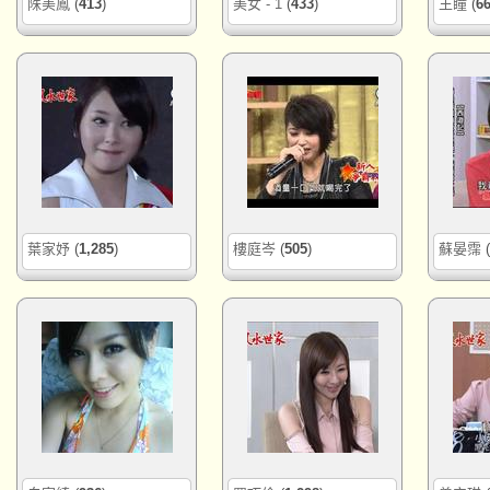
陎美鳳
(
413
)
美女 - 1
(
433
)
王瞳
(
6
葉家妤
(
1,285
)
樓庭岑
(
505
)
蘇晏霈
(