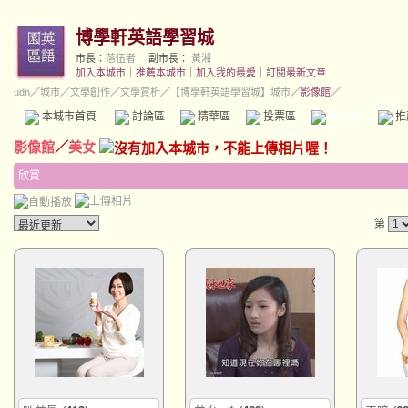
博學軒英語學習城
市長：
落伍者
副市長：
黃湘
加入本城市
｜
推薦本城市
｜
加入我的最愛
｜
訂閱最新文章
udn
／
城市
／
文學創作
／
文學賞析
／
【博學軒英語學習城】城市
／影像館／
本城市首頁
討論區
精華區
投票區
影像館
推
影像館
／
美女
欣賞
第