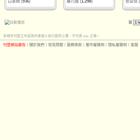
白家綺
(
936
)
羅巧倫
(
1,298
)
曾安琪
(
第
本城市刊登之內容為作者個人自行提供上傳，不代表 udn 立場。
刊登網站廣告
︱
關於我們
︱
常見問題
︱
服務條款
︱
著作權聲明
︱
隱私權聲明
︱
客服