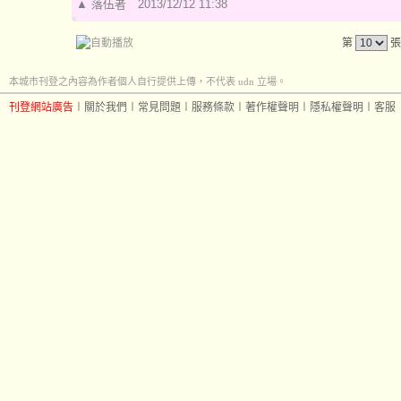
▲
落伍者
2013/12/12 11:38
第
張
本城市刊登之內容為作者個人自行提供上傳，不代表 udn 立場。
刊登網站廣告
︱
關於我們
︱
常見問題
︱
服務條款
︱
著作權聲明
︱
隱私權聲明
︱
客服