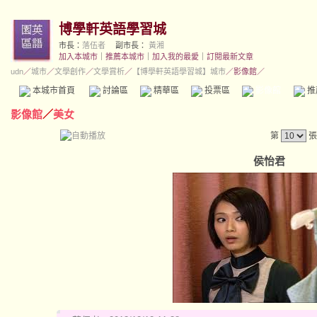
博學軒英語學習城
市長：
落伍者
副市長：
黃湘
加入本城市
｜
推薦本城市
｜
加入我的最愛
｜
訂閱最新文章
udn
／
城市
／
文學創作
／
文學賞析
／
【博學軒英語學習城】城市
／影像館／
本城市首頁
討論區
精華區
投票區
影像館
推
影像館
／
美女
第
張
侯怡君