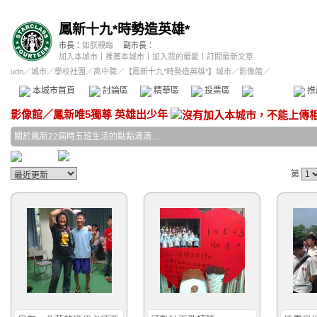
鳳新十九*時勢造英雄*
市長：
如朕親臨
副市長：
加入本城市
｜
推薦本城市
｜
加入我的最愛
｜
訂閱最新文章
udn
／
城市
／
學校社團
／
高中職
／
【鳳新十九*時勢造英雄*】城市
／影像館／
本城市首頁
討論區
精華區
投票區
影像館
推
影像館
／
鳳新唯5獨尊 英雄出少年
關於鳳新22屆時五班生活的點點滴滴.....
第