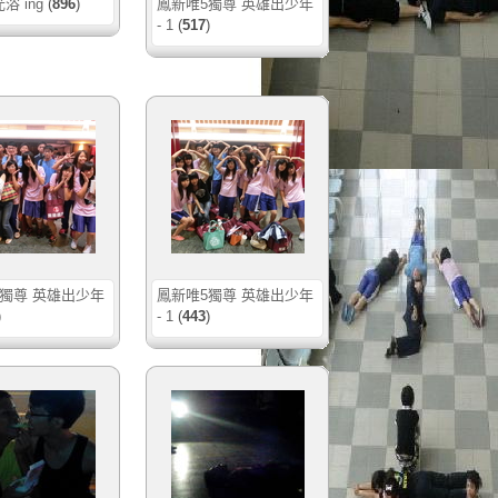
浴 ing
(
896
)
鳳新唯5獨尊 英雄出少年
- 1
(
517
)
獨尊 英雄出少年
鳳新唯5獨尊 英雄出少年
)
- 1
(
443
)