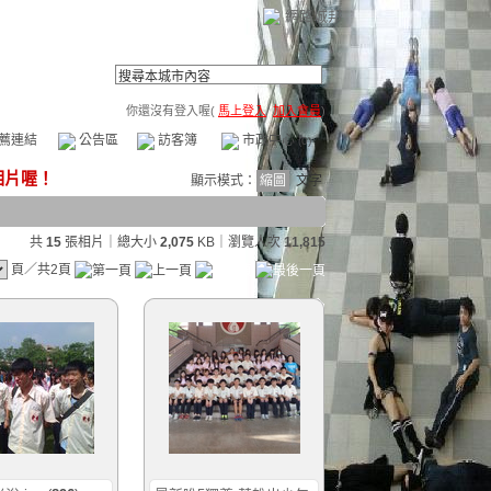
網路城邦
你還沒有登入喔(
馬上登入
/
加入會員
)
薦連結
公告區
訪客簿
市政中心
(0)
顯示模式：
縮圖
文字
共
15
張相片｜總大小
2,075
KB
｜瀏覽人次
11,815
頁／共2頁