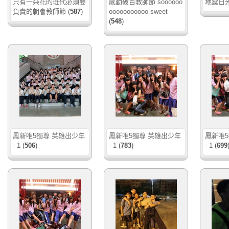
只有一朵花的班代必須要
感動破百教師節 soooooo
地震日光
負責的朝會教師節
(
587
)
ooooooooooo sweet
(
548
)
鳳新唯5獨尊 英雄出少年
鳳新唯5獨尊 英雄出少年
鳳新唯5
- 1
(
506
)
- 1
(
783
)
- 1
(
699