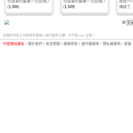
垃圾車的最後一次出現(?
垃圾車的最後一次出現(?
原陞!!!!!!
(
1,506
)
(
1,529
)
傳錯了.....
第
本城市刊登之內容為作者個人自行提供上傳，不代表 udn 立場。
刊登網站廣告
︱
關於我們
︱
常見問題
︱
服務條款
︱
著作權聲明
︱
隱私權聲明
︱
客服