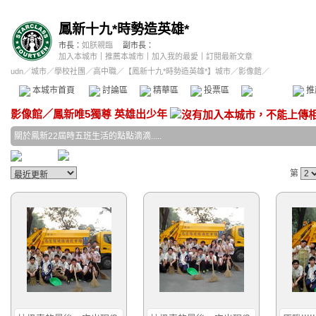
鳳新十九*時勢造英雄*
市長：
如朕親臨
副市長：
加入本城市
｜
推薦本城市
｜
加入我的最愛
｜
訂閱最新文章
udn
／
城市
／
學校社團
／
高中職
／
【鳳新十九*時勢造英雄*】城市
／影像館／
本城市首頁
討論區
精華區
投票區
影像館
推
影像館
／
鳳新唯5獨尊 英雄出少年
關於鳳新22屆時五班生活的點點滴滴.....
第