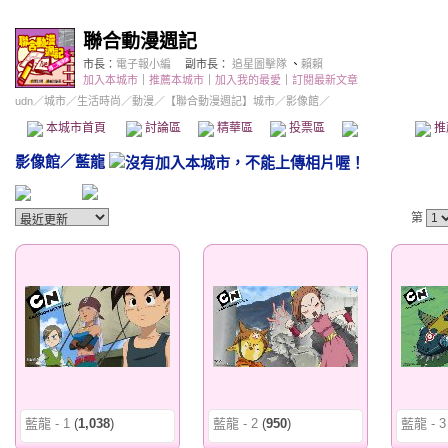
聯合動漫週記
市長：
電子報小編
副市長：
追星圖擊隊
、
賴賴
加入本城市
｜
推薦本城市
｜
加入我的最愛
｜
訂閱最新文章
udn
／
城市
／
生活時尚
／
動漫
／
【聯合動漫週記】城市
／影像館／
本城市首頁
討論區
精華區
投票區
影像館
推
影像館
／
藍龍
第
藍龍 - 1
(
1,038
)
藍龍 - 2
(
950
)
藍龍 - 3