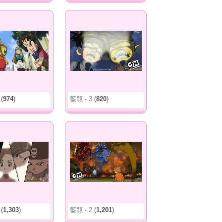
(
974
)
藍龍 - 3
(
820
)
(
1,303
)
藍龍 - 2
(
1,201
)