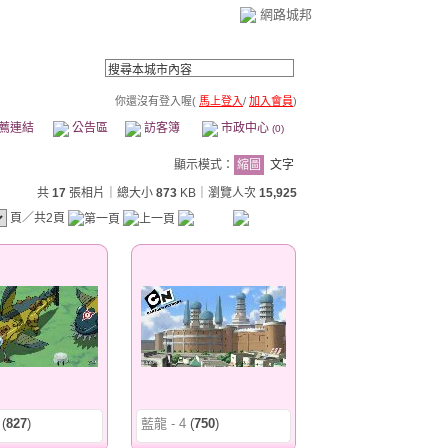
網路城邦
你還沒有登入喔(
馬上登入
/
加入會員
)
薦連結
公告區
訪客簿
市政中心
(0)
顯示模式：
縮圖
文字
共
17
張相片｜總大小
873
KB
｜瀏覽人次
15,925
頁／共2頁
(
827
)
藍龍 - 4
(
750
)