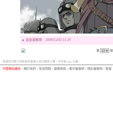
▲
追星圖擊隊
2008/11/03 11:24
第
張
本城市刊登之內容為作者個人自行提供上傳，不代表 udn 立場。
刊登網站廣告
︱
關於我們
︱
常見問題
︱
服務條款
︱
著作權聲明
︱
隱私權聲明
︱
客服