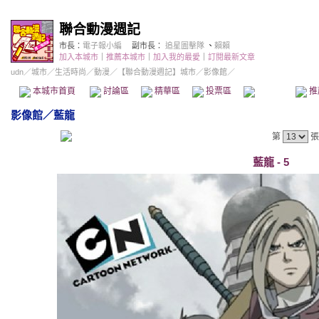
聯合動漫週記
市長：
電子報小編
副市長：
追星圖擊隊
、
賴賴
加入本城市
｜
推薦本城市
｜
加入我的最愛
｜
訂閱最新文章
udn
／
城市
／
生活時尚
／
動漫
／
【聯合動漫週記】城市
／影像館／
本城市首頁
討論區
精華區
投票區
影像館
推
影像館
／
藍龍
第
張
藍龍 - 5