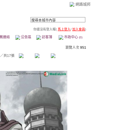
網路城邦
你還沒有登入喔(
馬上登入
/
加入會員
)
薦連結
公告區
訪客簿
市政中心
(0)
瀏覽人次
951
／共17張