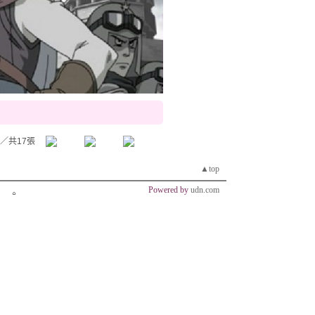
／共17張
▲top
Powered by
udn.com