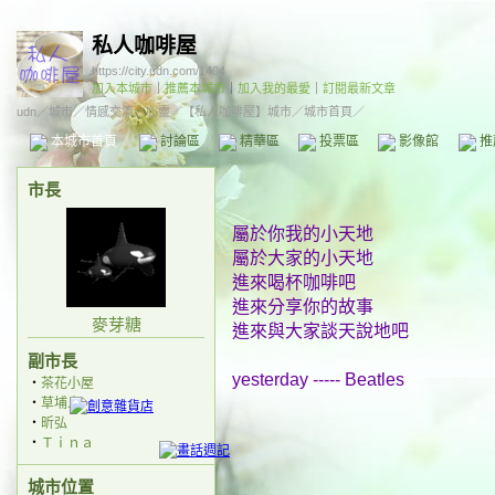
私人咖啡屋
https://city.udn.com/1404
加入本城市
｜
推薦本城市
｜
加入我的最愛
｜
訂閱最新文章
udn
／
城市
／
情感交流
／
心靈
／
【私人咖啡屋】城市
／城市首頁／
本城市首頁
討論區
精華區
投票區
影像館
推
市長
屬於你我的小天地
屬於大家的小天地
進來喝杯咖啡吧
進來分享你的故事
麥芽糖
進來與大家談天說地吧
副市長
yesterday ----- Beatles
‧
茶花小屋
‧
草埔人
‧
昕弘
‧
Ｔｉｎａ
城市位置