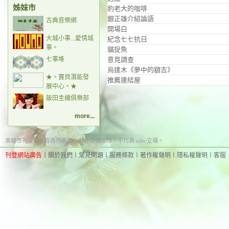
姊妹市
豹老大的咖啡
銀正雄介紹論語
古典音樂網
開場白
大城小事...愛情城
紀念七七抗日
事。
貓捉魚
七事堆
意見調查
烏達木《夢中的額吉》
★。寶貝潛能發
推薦連結屋
展中心。★
飯田圭織俱樂部
more...
本城市刊登之內容為作者個人自行提供上傳，不代表 udn 立場。
刊登網站廣告
︱
關於我們
︱
常見問題
︱
服務條款
︱
著作權聲明
︱
隱私權聲明
︱
客服