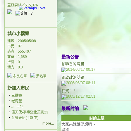
蓋亞森林／515,376
城市小檔案
建城：2005/05/08
市民：87
訪客：555,407
最新公告
文章：1,689
推薦：
0
咖啡香的清晨
活力：0.0
2014/03/17 00:17
市民名單
黑名單
關於政治話題
2006/06/07 08:11
新加入市民
狂賀！！
‧
三點鐘
2005/12/17 02:51
‧
老周董
‧
anna24
最新討論
‧
優天使-事事變化莫測23
‧
音樂天使(上課中)
討論主題
more...
大家來說說夢想吧～
逍遙