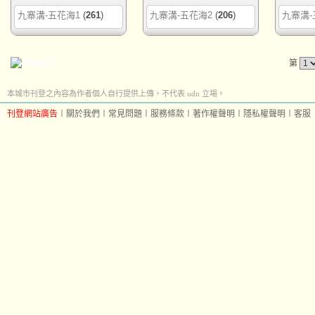
九寨溝-五花海1
(
261
)
九寨溝-五花海2
(
206
)
九寨溝-
第
本城市刊登之內容為作者個人自行提供上傳，不代表 udn 立場。
刊登網站廣告
︱
關於我們
︱
常見問題
︱
服務條款
︱
著作權聲明
︱
隱私權聲明
︱
客服