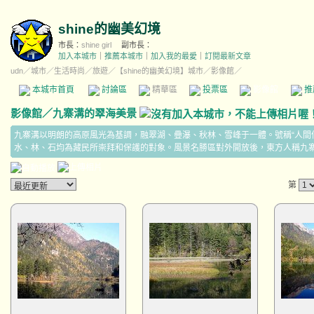
shine的幽美幻境
市長：
shine girl
副市長：
加入本城市
｜
推薦本城市
｜
加入我的最愛
｜
訂閱最新文章
udn
／
城市
／
生活時尚
／
旅遊
／
【shine的幽美幻境】城市
／影像館／
本城市首頁
討論區
精華區
投票區
影像館
推
影像館
／
九寨溝的翠海美景
九寨溝以明朗的高原風光為基調，融翠湖、疊瀑、秋林、雪峰于一體。號稱“人間仙
水、林、石均為藏民所崇拜和保護的對象。風景名勝區對外開放後，東方人稱九寨溝
第