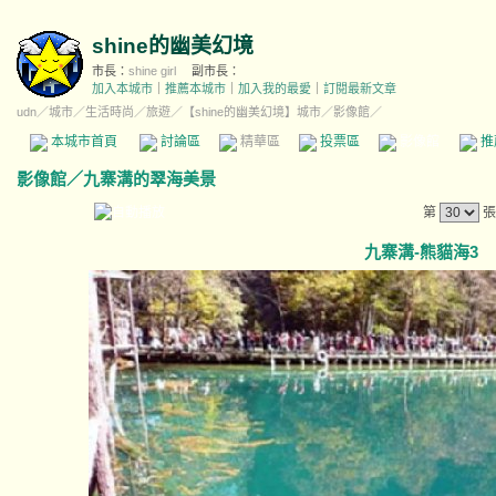
shine的幽美幻境
市長：
shine girl
副市長：
加入本城市
｜
推薦本城市
｜
加入我的最愛
｜
訂閱最新文章
udn
／
城市
／
生活時尚
／
旅遊
／
【shine的幽美幻境】城市
／影像館／
本城市首頁
討論區
精華區
投票區
影像館
推
影像館
／
九寨溝的翠海美景
第
張
九寨溝-熊貓海3