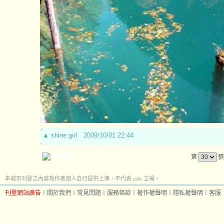
▲
shine girl
2009/10/01 22:44
第
張
本城市刊登之內容為作者個人自行提供上傳，不代表 udn 立場。
刊登網站廣告
︱
關於我們
︱
常見問題
︱
服務條款
︱
著作權聲明
︱
隱私權聲明
︱
客服