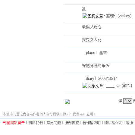
亂
~整理~
(vickey)
最傷父母心
搖曳女人花
〔place〕舊衣
穿透身體的永恆
〔diary］2003/10/14
=____=;;;
(龍ㄟ)
第
本城市刊登之內容為作者個人自行提供上傳，不代表 udn 立場。
刊登網站廣告
︱
關於我們
︱
常見問題
︱
服務條款
︱
著作權聲明
︱
隱私權聲明
︱
客服