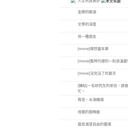
人生何其美好
金牌的眼淚
文學的深度
另一種朋友
[movie]嘩然嘉年華
[movie]舊時代裡的一則浪漫愛
[movie]沒完沒了的夏天
[轉貼]一名研究生的來信，請
忙。
再見，水湳機場
母親的甜稀飯
窺見渴望自由的靈魂