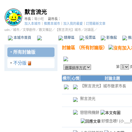
默言流光
市長：
電小旺
副市長：
加入本城市
｜
推薦本城市
｜
加入我的最愛
｜
訂閱最新文章
udn
／
城市
／
文學創作
／
散文雜記
／
【默言流光】城市
／討論區／
本城市首頁
討論區
精華區
投票區
影像館
推
討論區
（
所有討論版
）
‧
所有討論版
‧
不分版
第
標示
心情
討論主題
【默言流光】城市徵求市長
默言流光
戀戀飛機餅
好懷念噢!
(小___B