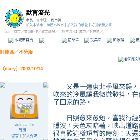
默言流光
市長：
電小旺
副市長：
加入本城市
｜
推薦本城市
｜
加入我的最愛
｜
訂閱最新文章
udn
／
城市
／
文學創作
／
散文雜記
／
【默言流光】城市
／討論區／
本城市首頁
討論區
精華區
投票區
影像館
推
討論區
／
不分版
看回應文
〔diary］2003/10/14
又是一道東北季風來襲，下
吹來的冷風讓我微微發抖，在
了回家的路。
日照愈來愈短，當我行經安
隱沒，天色灰暗著，映出道路
violetsanfor
等級：
很喜歡這樣短暫的時刻：天還
留言
｜
加入好友