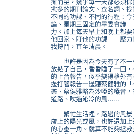
擁而至，幾乎每一天都必須保
愈多的期刊論文、查名詞、找
不同的功課、不同的行程：今
論、星期三固定的畢委會議…
力。加上每天早上和晚上都要
他回家、盯他的功課……壓力
我搏鬥，直至清晨。
也許是因為今天有了不一樣
放鬆了自己，昏昏睡了一回，
的上台報告，似乎變得格外有
邊打著報告一邊聽蔡健雅的「
樂、蔡健雅略為沙啞的嗓音，
道路、吹過沁冷的風……
繁忙生活裡，路過的風景、
膚上的陽光或風，也許還加上
的心靈一角。就算不能夠拯救