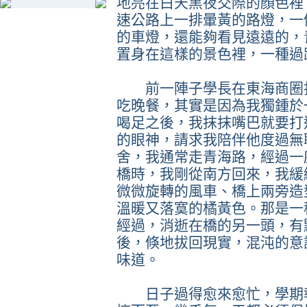
地亮在白天黑夜交際的顏色裡
速公路上一排暈黃的路燈，一
的車燈，還能夠看見遠遠的，
置身在這樣的景色裡，一種過
前一陣子學長在東海商圈打
吃晚餐，其實是因為我獨鍾於
喝足之後，我抹抹嘴巴就要打
的眼神，請求我陪伴他度過無
舍，我通常走青海路，經過一
橋時，我剛從南方回來，我緩
微微旋轉的風車、橋上兩旁造
溫暖又落寞的橘黃色。那是一
經過，消逝在橋的另一頭，有
後，倏地拔回現實，混沌的意
味道。
日子過得愈來愈忙，學期報