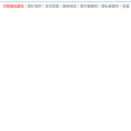
刊登網站廣告
︱
關於我們
︱
常見問題
︱
服務條款
︱
著作權聲明
︱
隱私權聲明
︱
客服