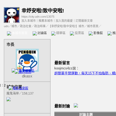
幸妤安啦!致中安啦!
https://city.udn.com/13075
加入本城市
｜
推薦本城市
｜
加入我的最愛
｜
訂閱最新文章
udn
／
城市
／
政治社會
／
政治時事
／
【幸妤安啦!致中安啦!】城市
／城市首頁／
本城市首頁
討論區
精華區
投票區
影像館
推
市長
最新留言
koojmcs4zz說：
超簡單手臂運動，每天15下不怕脂肪、橘
dkasx
城市位置
魔鬼海岸／158,137
最新討論
討論主題