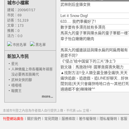
城市小檔案
武林劍后金鋒女俠
建城：2009/07/17
市民：69
Let it Snow Dog!
訪客：51,319
633.... 我們準備好了!
文章：173
數字要有多漂亮就有多漂亮
推薦：
0
馬英九的童子軍與陳水扁的童子軍都一樣
活力：0.0
章子怡白嫩嫩的嫩肉
市民名單
黑名單
馬英九的爐邊談話與陳水扁的阿扁周報有
甚麼不同?
新加入市民
《“侵占”给中国留下的三片“净土”》
‧
星光
劉文雄：馬施政8年 國軍貪腐喪失戰力
‧
人神佛魔上帝各種萬年禍害
▲找對方法!!全人類全贏全勝全痛快,天天
沒必要再丟臉萬代
痛快追劇、追遊戲、追LINE好聊天...好休
‧
武林女俠的腳
閒到底(天天只會痛快哈哈口合～其他打死
‧
嘻嘻嘻
通通都不會)辣辣辣^^
‧
翰寶王
more...
本城市刊登之內容為作者個人自行提供上傳，不代表 udn 立場。
刊登網站廣告
︱
關於我們
︱
常見問題
︱
服務條款
︱
著作權聲明
︱
隱私權聲明
︱
客服